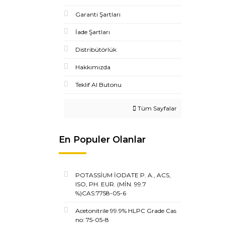
Garanti Şartları
İade Şartları
Distribütörlük
Hakkımızda
Teklif Al Butonu
Tüm Sayfalar
En Populer Olanlar
POTASSİUM İODATE P. A., ACS,
ISO, PH. EUR. (MİN. 99.7
%)CAS:7758-05-6
Acetonitrile 99.9% HLPC Grade Cas
no: 75-05-8