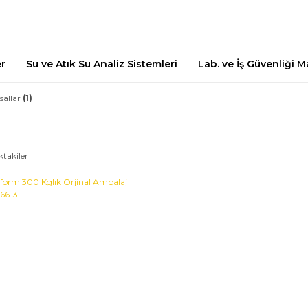
er
Su ve Atık Su Analiz Sistemleri
Lab. ve İş Güvenliği 
sallar
(1)
ktakiler