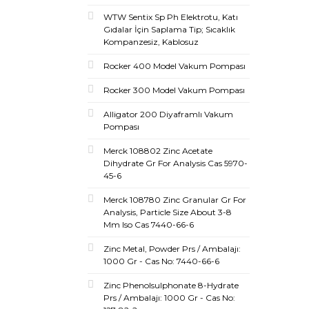
WTW Sentix Sp Ph Elektrotu, Katı
Gıdalar İçin Saplama Tip; Sıcaklık
Kompanzesiz, Kablosuz
Rocker 400 Model Vakum Pompası
Rocker 300 Model Vakum Pompası
Alligator 200 Diyaframlı Vakum
Pompası
Merck 108802 Zinc Acetate
Dihydrate Gr For Analysis Cas 5970-
45-6
Merck 108780 Zinc Granular Gr For
Analysis, Particle Size About 3-8
Mm Iso Cas 7440-66-6
Zinc Metal, Powder Prs / Ambalajı:
1000 Gr - Cas No: 7440-66-6
Zinc Phenolsulphonate 8-Hydrate
Prs / Ambalajı: 1000 Gr - Cas No: