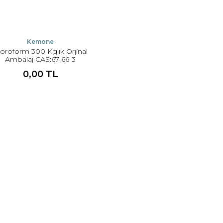
Kemone
loroform 300 Kglık Orjinal
Ambalaj CAS:67-66-3
0,00 TL