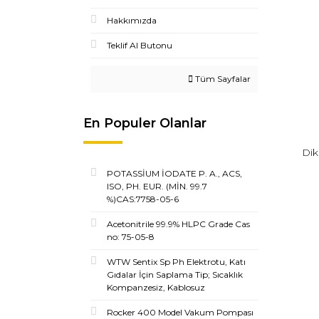
Hakkımızda
Teklif Al Butonu
Tüm Sayfalar
En Populer Olanlar
Dik
POTASSİUM İODATE P. A., ACS,
ISO, PH. EUR. (MİN. 99.7
%)CAS:7758-05-6
Acetonitrile 99.9% HLPC Grade Cas
no: 75-05-8
WTW Sentix Sp Ph Elektrotu, Katı
Gıdalar İçin Saplama Tip; Sıcaklık
Kompanzesiz, Kablosuz
Rocker 400 Model Vakum Pompası