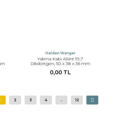
Halden Wanger
Yakma Kabı Alsint 99,7
 mm
Dikdörtgen, 50 x 38 x 36 mm
0,00 TL
1
2
3
4
..
12