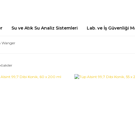
er
Su ve Atık Su Analiz Sistemleri
Lab. ve İş Güvenliği 
n Wanger
ktakiler