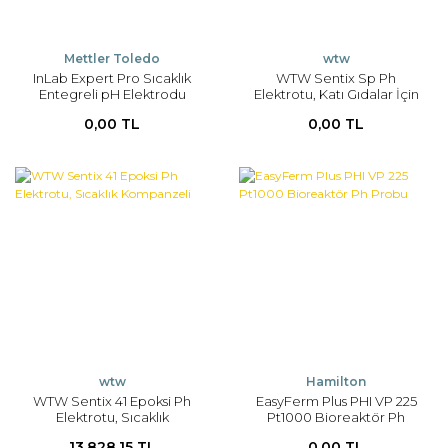
Mettler Toledo
wtw
InLab Expert Pro Sıcaklık
WTW Sentix Sp Ph
Entegreli pH Elektrodu
Elektrotu, Katı Gıdalar İçin
Saplama Tip; Sıcaklık
0,00 TL
0,00 TL
Kompanzesiz, Kablosuz
wtw
Hamilton
WTW Sentix 41 Epoksi Ph
EasyFerm Plus PHI VP 225
Elektrotu, Sıcaklık
Pt1000 Bioreaktör Ph
Kompanzeli
Probu
13.828,15 TL
0,00 TL