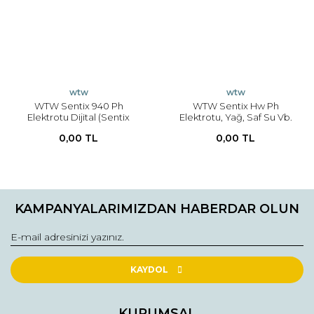
wtw
wtw
WTW Sentix 940 Ph
WTW Sentix Hw Ph
Elektrotu Dijital (Sentix
Elektrotu, Yağ, Saf Su Vb.
41'İn Dijital Versiyonu), 1,5
Özel Sıvılarda Ölçüm İçin;
0,00 TL
0,00 TL
Metre Kablo Uzunluğu
Sıcaklık Kompanzesiz,
Kablosuz
KAMPANYALARIMIZDAN HABERDAR OLUN
KAYDOL
KURUMSAL