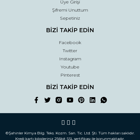
Üye Girişi
Şifremi Unuttum
Sepetiniz
BİZİ TAKİP EDİN
Facebook
Twitter
Instagram
Youtube
Pinterest
BİZİ TAKİP EDİN
©Şahinler Kimya Bilg. Teks. Kozm. San. Tic. Ltd. Şti. Tüm hakları saklıdır.
Kredi kartı bilgileriniz 256bit SSL sertifikası ile korunmaktadır.