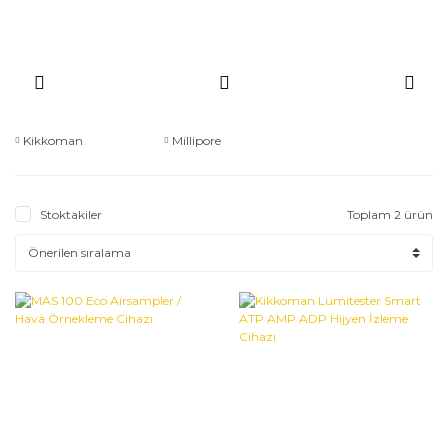
Kikkoman
Millipore
Stoktakiler
Toplam 2 ürün