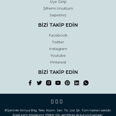
Üye Girişi
Şifremi Unuttum
Sepetiniz
BİZİ TAKİP EDİN
Facebook
Twitter
Instagram
Youtube
Pinterest
BİZİ TAKİP EDİN
©Şahinler Kimya Bilg. Teks. Kozm. San. Tic. Ltd. Şti. Tüm hakları saklıdır.
Kredi kartı bilgileriniz 256bit SSL sertifikası ile korunmaktadır.