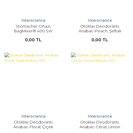
Viskozimetreler
Highchem
İnterscience
İnterscience
Hijyen Ölçüm Cihazları
Honeywell
Stomacher Cihazı,
Otoklav Deodorantı,
BagMixer® 400 SW
Anabac-Peach, Şeftali
Multi Parametre Ölçer
NCS Reference Material
Kokulu
0,00 TL
0,00 TL
Nem Tayin Cihazları
Repsol
Teraziler
TCI Chemicals
USP Reference Standards
İnterscience
İnterscience
Otoklav Deodorantı,
Otoklav Deodorantı,
Anabac-Floral, Çiçek
Anabac-Citrus, Limon
Kokulu 100
Kokulu 100