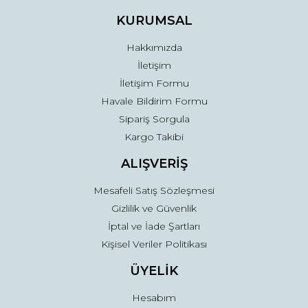
Ürün fiyatı diğer sitelerden daha pahalı.
KURUMSAL
Bu ürüne benzer farklı alternatifler olmalı.
Hakkımızda
İletişim
İletişim Formu
Havale Bildirim Formu
Sipariş Sorgula
Gönder
Kargo Takibi
ALIŞVERİŞ
Mesafeli Satış Sözleşmesi
Gizlilik ve Güvenlik
İptal ve İade Şartları
Kişisel Veriler Politikası
ÜYELİK
Hesabım