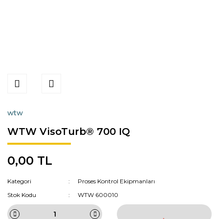
wtw
WTW VisoTurb® 700 IQ
0,00 TL
Kategori
Proses Kontrol Ekipmanları
Stok Kodu
WTW 600010