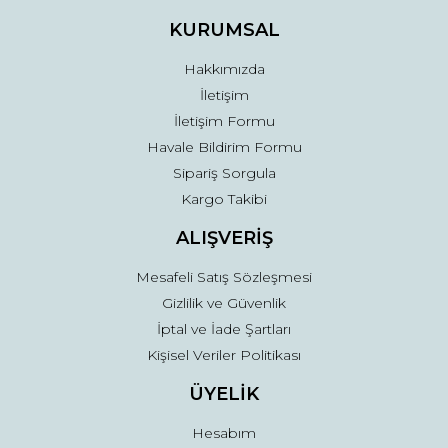
Ürün fiyatı diğer sitelerden daha pahalı.
KURUMSAL
Bu ürüne benzer farklı alternatifler olmalı.
Hakkımızda
İletişim
İletişim Formu
Havale Bildirim Formu
Sipariş Sorgula
Gönder
Kargo Takibi
ALIŞVERİŞ
Mesafeli Satış Sözleşmesi
Gizlilik ve Güvenlik
İptal ve İade Şartları
Kişisel Veriler Politikası
ÜYELİK
Hesabım