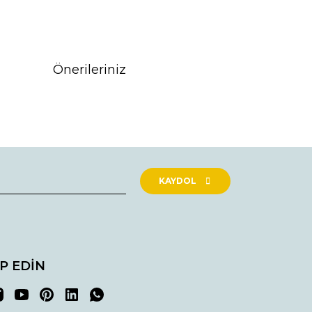
Önerileriniz
rak tarafımıza iletebilirsiniz.
KAYDOL
İP EDİN