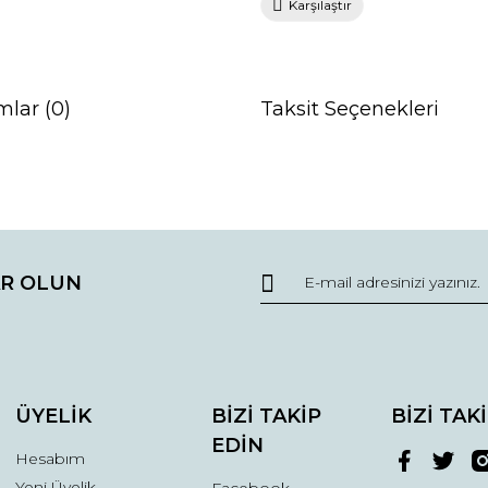
Karşılaştır
mlar (0)
Taksit Seçenekleri
da ve diğer konularda yetersiz gördüğünüz noktaları öneri formunu kullana
Bu ürüne ilk yorumu siz yapın!
R OLUN
r.
Yorum Yaz
ÜYELİK
BİZİ TAKİP
BİZİ TAK
EDİN
Hesabım
Yeni Üyelik