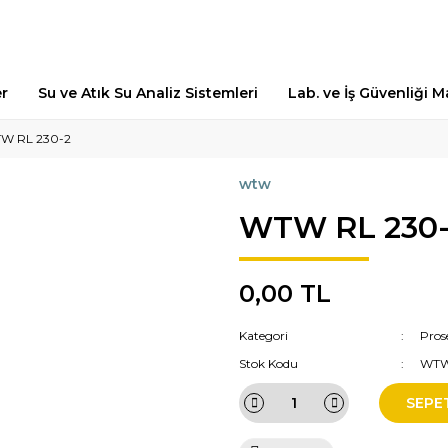
er
Su ve Atık Su Analiz Sistemleri
Lab. ve İş Güvenliği 
W RL 230-2
wtw
WTW RL 230-
0,00 TL
Kategori
Pros
Stok Kodu
WTW
SEPE