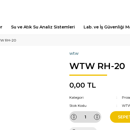
er
Su ve Atık Su Analiz Sistemleri
Lab. ve İş Güvenliği 
W RH-20
wtw
WTW RH-20
0,00 TL
Kategori
Pros
Stok Kodu
WTW
SEPE