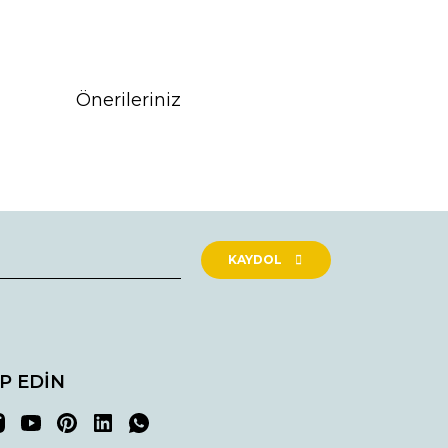
Önerileriniz
rak tarafımıza iletebilirsiniz.
KAYDOL
İP EDİN