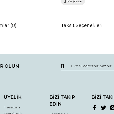
Karşılaştır
mlar (0)
Taksit Seçenekleri
da ve diğer konularda yetersiz gördüğünüz noktaları öneri formunu kullana
Bu ürüne ilk yorumu siz yapın!
R OLUN
r.
Yorum Yaz
ÜYELİK
BİZİ TAKİP
BİZİ TAK
EDİN
Hesabım
Yeni Üyelik