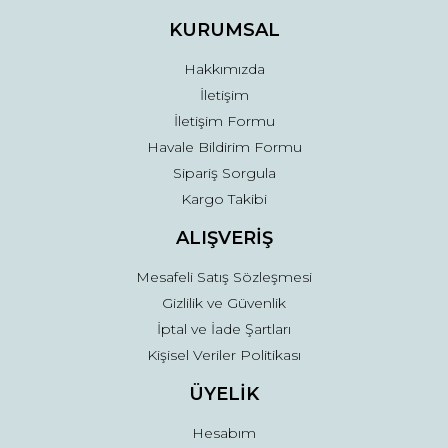
Ürün fiyatı diğer sitelerden daha pahalı.
KURUMSAL
Bu ürüne benzer farklı alternatifler olmalı.
Hakkımızda
İletişim
İletişim Formu
Havale Bildirim Formu
Sipariş Sorgula
Gönder
Kargo Takibi
ALIŞVERİŞ
Mesafeli Satış Sözleşmesi
Gizlilik ve Güvenlik
İptal ve İade Şartları
Kişisel Veriler Politikası
ÜYELİK
Hesabım