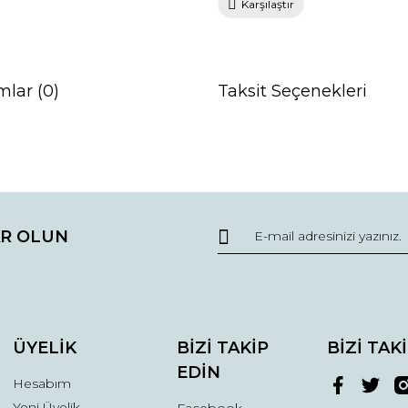
Karşılaştır
mlar (0)
Taksit Seçenekleri
da ve diğer konularda yetersiz gördüğünüz noktaları öneri formunu kullana
Bu ürüne ilk yorumu siz yapın!
R OLUN
r.
Yorum Yaz
ÜYELİK
BİZİ TAKİP
BİZİ TAK
EDİN
Hesabım
Yeni Üyelik