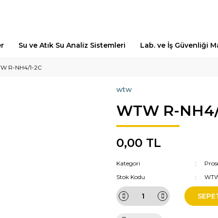
er
Su ve Atık Su Analiz Sistemleri
Lab. ve İş Güvenliği 
W R-NH4/1-2C
wtw
WTW R-NH4/
0,00 TL
Kategori
Pros
Stok Kodu
WTW
SEPE