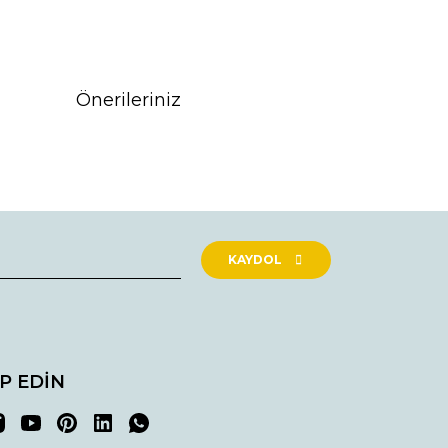
Önerileriniz
rak tarafımıza iletebilirsiniz.
KAYDOL
İP EDİN