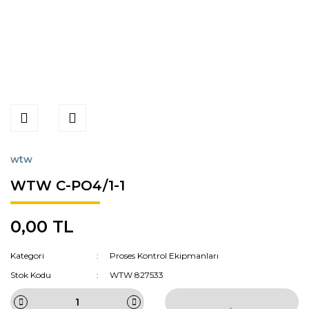
wtw
WTW C-PO4/1-1
0,00 TL
Kategori
Proses Kontrol Ekipmanları
Stok Kodu
WTW 827533