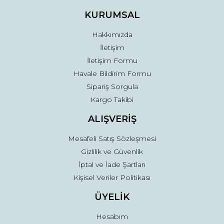
Ürün fiyatı diğer sitelerden daha pahalı.
KURUMSAL
Bu ürüne benzer farklı alternatifler olmalı.
Hakkımızda
İletişim
İletişim Formu
Havale Bildirim Formu
Sipariş Sorgula
Gönder
Kargo Takibi
ALIŞVERİŞ
Mesafeli Satış Sözleşmesi
Gizlilik ve Güvenlik
İptal ve İade Şartları
Kişisel Veriler Politikası
ÜYELİK
Hesabım