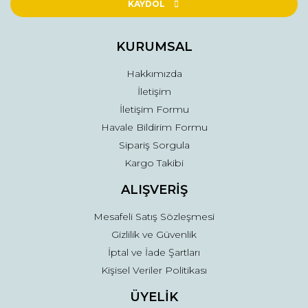
Ürün açıklamasında eksik bilgiler bulunuyor.
KAYDOL
Ürün bilgilerinde hatalar bulunuyor.
Ürün fiyatı diğer sitelerden daha pahalı.
KURUMSAL
Bu ürüne benzer farklı alternatifler olmalı.
Hakkımızda
İletişim
İletişim Formu
Havale Bildirim Formu
Sipariş Sorgula
Gönder
Kargo Takibi
ALIŞVERİŞ
Mesafeli Satış Sözleşmesi
Gizlilik ve Güvenlik
İptal ve İade Şartları
Kişisel Veriler Politikası
ÜYELİK