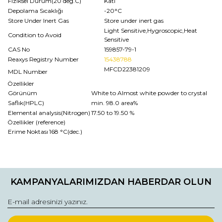
Fiziksel Durum(20 deg.C)
Katı
Depolama Sıcaklığı
-20°C
Store Under Inert Gas
Store under inert gas
Light Sensitive,Hygroscopic,Heat
Condition to Avoid
Sensitive
CAS No
159857-79-1
Reaxys Registry Number
15438788
MFCD22381209
MDL Number
Özellikler
Görünüm
White to Almost white powder to crystal
Saflık(HPLC)
min. 98.0 area%
Elemental analysis(Nitrogen)
17.50 to 19.50 %
Özellikler (reference)
Erime Noktası
168 °C(dec.)
Bu ürünün fiyat bilgisi, resim, ürün açıklamalarında ve diğer
konularda yetersiz gördüğünüz noktaları öneri formunu
Bu ürüne ilk yorumu siz yapın!
kullanarak tarafımıza iletebilirsiniz.
KAMPANYALARIMIZDAN HABERDAR OLUN
Görüş ve önerileriniz için teşekkür ederiz.
Yorum Yaz
Ürün resmi kalitesiz, bozuk veya görüntülenemiyor.