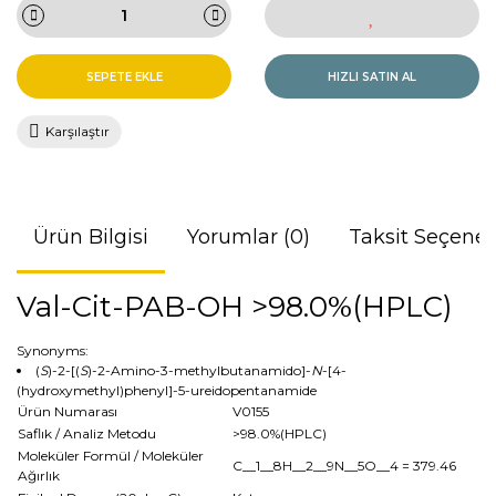
SEPETE EKLE
HIZLI SATIN AL
Karşılaştır
Ürün Bilgisi
Yorumlar (0)
Taksit Seçenek
Val-Cit-PAB-OH >98.0%(HPLC)
Synonyms:
(
S
)-2-[(
S
)-2-Amino-3-methylbutanamido]-
N
-[4-
(hydroxymethyl)phenyl]-5-ureidopentanamide
Ürün Numarası
V0155
Saflık / Analiz Metodu
>98.0%(HPLC)
Moleküler Formül / Moleküler
C__1__8H__2__9N__5O__4
= 379.46
Ağırlık