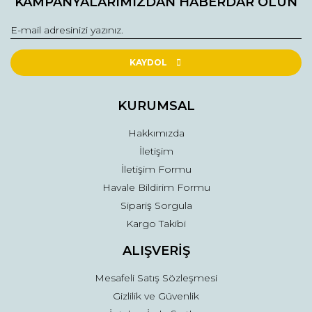
KAMPANYALARIMIZDAN HABERDAR OLUN
Görüş ve önerileriniz için teşekkür ederiz.
Yorum Yaz
Ürün resmi kalitesiz, bozuk veya görüntülenemiyor.
Ürün açıklamasında eksik bilgiler bulunuyor.
KAYDOL
Ürün bilgilerinde hatalar bulunuyor.
Ürün fiyatı diğer sitelerden daha pahalı.
KURUMSAL
Bu ürüne benzer farklı alternatifler olmalı.
Hakkımızda
İletişim
İletişim Formu
Havale Bildirim Formu
Sipariş Sorgula
Gönder
Kargo Takibi
ALIŞVERİŞ
Mesafeli Satış Sözleşmesi
Gizlilik ve Güvenlik