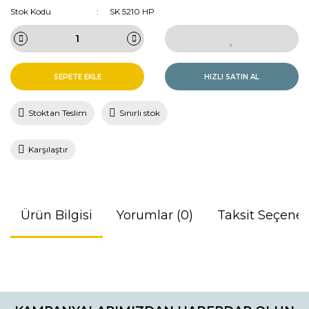
Stok Kodu
SK 5210 HP
SEPETE EKLE
HIZLI SATIN AL
Stoktan Teslim
Sınırlı stok
Karşılaştır
Ürün Bilgisi
Yorumlar (0)
Taksit Seçenek
Bu ürünün fiyat bilgisi, resim, ürün açıklamalarında ve diğer
konularda yetersiz gördüğünüz noktaları öneri formunu
Bu ürüne ilk yorumu siz yapın!
kullanarak tarafımıza iletebilirsiniz.