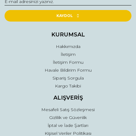
Yorum Yaz
Ürün resmi kalitesiz, bozuk veya görüntülenemiyor.
Ürün açıklamasında eksik bilgiler bulunuyor.
KAYDOL
Ürün bilgilerinde hatalar bulunuyor.
Ürün fiyatı diğer sitelerden daha pahalı.
KURUMSAL
Bu ürüne benzer farklı alternatifler olmalı.
Hakkımızda
İletişim
İletişim Formu
Havale Bildirim Formu
Sipariş Sorgula
Gönder
Kargo Takibi
ALIŞVERİŞ
Mesafeli Satış Sözleşmesi
Gizlilik ve Güvenlik
İptal ve İade Şartları
Kişisel Veriler Politikası