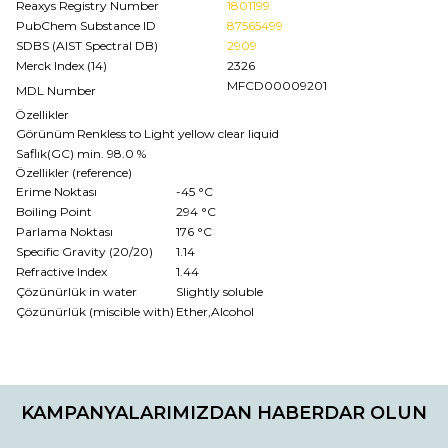
Reaxys Registry Number
1801199
PubChem Substance ID
87565499
SDBS (AIST Spectral DB)
2909
Merck Index (14)
2326
MFCD00009201
MDL Number
Özellikler
Görünüm
Renkless to Light yellow clear liquid
Saflık(GC)
min. 98.0 %
Özellikler (reference)
Erime Noktası
-45 °C
Boiling Point
294 °C
Parlama Noktası
176 °C
Specific Gravity (20/20)
1.14
Refractive Index
1.44
Çözünürlük in water
Slightly soluble
Çözünürlük (miscible with)
Ether,Alcohol
Bu ürünün fiyat bilgisi, resim, ürün açıklamalarında ve diğer
konularda yetersiz gördüğünüz noktaları öneri formunu
Bu ürüne ilk yorumu siz yapın!
kullanarak tarafımıza iletebilirsiniz.
KAMPANYALARIMIZDAN HABERDAR OLUN
Görüş ve önerileriniz için teşekkür ederiz.