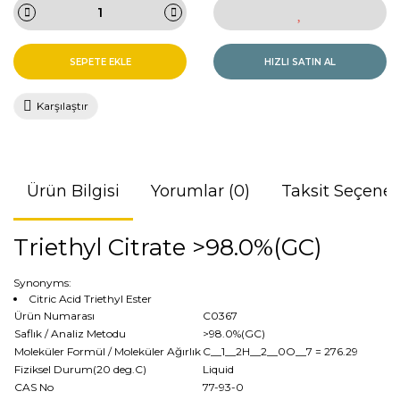
SEPETE EKLE
HIZLI SATIN AL
Karşılaştır
Ürün Bilgisi
Yorumlar (0)
Taksit Seçenek
Triethyl Citrate >98.0%(GC)
Synonyms:
Citric Acid Triethyl Ester
Ürün Numarası
C0367
Saflık / Analiz Metodu
>98.0%(GC)
Moleküler Formül / Moleküler Ağırlık
C__1__2H__2__0O__7
= 276.29
Fiziksel Durum(20 deg.C)
Liquid
CAS No
77-93-0