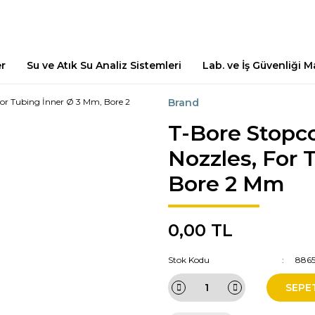
er
Su ve Atık Su Analiz Sistemleri
Lab. ve İş Güvenliği 
Brand
T-Bore Stopco
Nozzles, For 
Bore 2 Mm
0,00 TL
Stok Kodu
886
SEPE