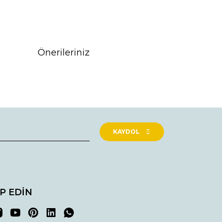
Önerileriniz
rak tarafımıza iletebilirsiniz.
KAYDOL
İP EDİN