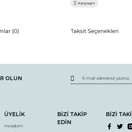
Karşılaştır
mlar (0)
Taksit Seçenekleri
da ve diğer konularda yetersiz gördüğünüz noktaları öneri formunu kullana
Bu ürüne ilk yorumu siz yapın!
R OLUN
r.
Yorum Yaz
ÜYELİK
BİZİ TAKİP
BİZİ TAK
EDİN
Hesabım