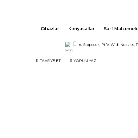
Cihazlar
Kimyasallar
Sarf Malzemel
TAVSİYE ET
YORUM YAZ