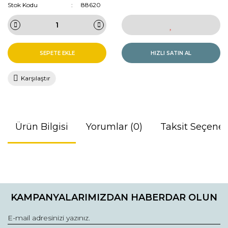
Stok Kodu
88620
SEPETE EKLE
HIZLI SATIN AL
Karşılaştır
Ürün Bilgisi
Yorumlar (0)
Taksit Seçenek
Bu ürünün fiyat bilgisi, resim, ürün açıklamalarında ve diğer
konularda yetersiz gördüğünüz noktaları öneri formunu
Bu ürüne ilk yorumu siz yapın!
kullanarak tarafımıza iletebilirsiniz.
KAMPANYALARIMIZDAN HABERDAR OLUN
Görüş ve önerileriniz için teşekkür ederiz.
Yorum Yaz
Ürün resmi kalitesiz, bozuk veya görüntülenemiyor.