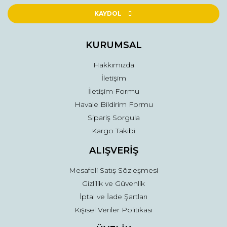
Ürün açıklamasında eksik bilgiler bulunuyor.
KAYDOL
Ürün bilgilerinde hatalar bulunuyor.
Ürün fiyatı diğer sitelerden daha pahalı.
KURUMSAL
Bu ürüne benzer farklı alternatifler olmalı.
Hakkımızda
İletişim
İletişim Formu
Havale Bildirim Formu
Sipariş Sorgula
Gönder
Kargo Takibi
ALIŞVERİŞ
Mesafeli Satış Sözleşmesi
Gizlilik ve Güvenlik
İptal ve İade Şartları
Kişisel Veriler Politikası