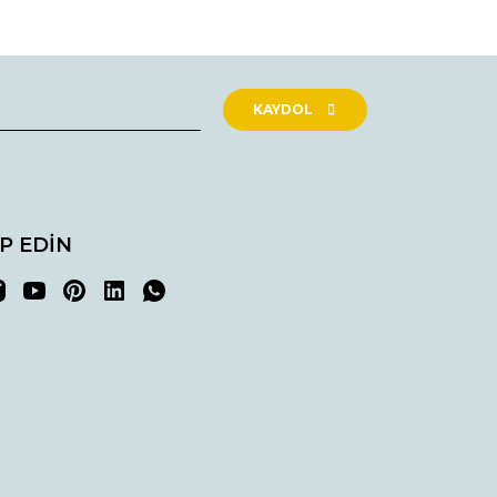
rak tarafımıza iletebilirsiniz.
KAYDOL
İP EDİN