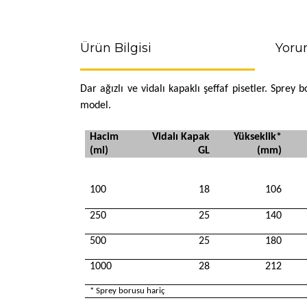
Ürün Bilgisi
Yoru
Dar ağızlı ve vidalı kapaklı şeffaf pisetler. Spre
model.
Hacim
Vidalı Kapak
Yükseklik*
(ml)
GL
(mm)
100
18
106
250
25
140
500
25
180
1000
28
212
* Sprey borusu hariç