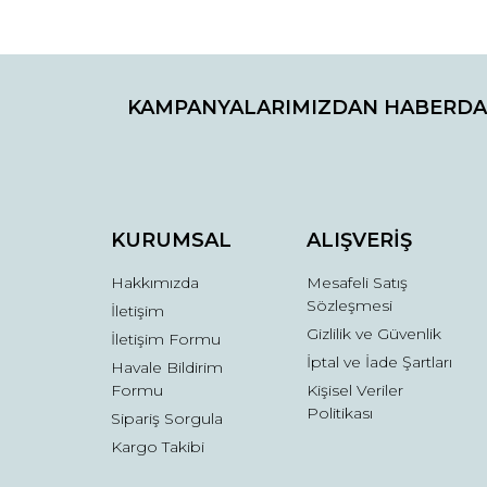
Bu ürünün fiyat bilgisi, resim, ürün açıklamaların
Görüş ve önerileriniz için teşekkür ederiz.
KAMPANYALARIMIZDAN HABERDA
Ürün resmi kalitesiz, bozuk veya görüntülenemiyo
Ürün açıklamasında eksik bilgiler bulunuyor.
Ürün bilgilerinde hatalar bulunuyor.
Ürün fiyatı diğer sitelerden daha pahalı.
Bu ürüne benzer farklı alternatifler olmalı.
KURUMSAL
ALIŞVERİŞ
Hakkımızda
Mesafeli Satış
Sözleşmesi
İletişim
Gizlilik ve Güvenlik
İletişim Formu
İptal ve İade Şartları
Havale Bildirim
Formu
Kişisel Veriler
Politikası
Sipariş Sorgula
Kargo Takibi