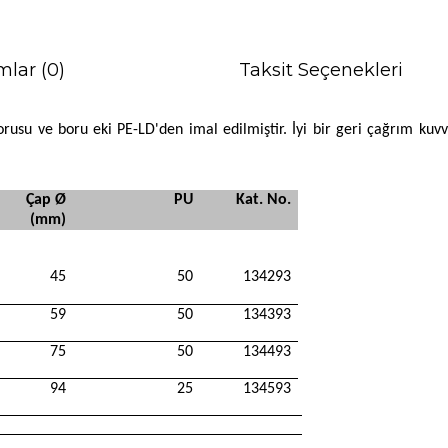
mlar (0)
Taksit Seçenekleri
y borusu ve boru eki PE-LD'den imal edilmiştir. İyi bir geri çağrım 
Çap Ø
PU
Kat. No.
(mm)
45
50
134293
59
50
134393
75
50
134493
94
25
134593