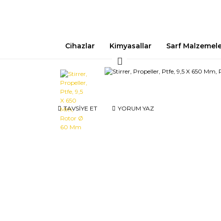
Cihazlar
Kimyasallar
Sarf Malzemel
TAVSİYE ET
YORUM YAZ