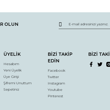
da ve diğer konularda yetersiz gördüğünüz noktaları öneri formunu kullana
Bu ürüne ilk yorumu siz yapın!
R OLUN
r.
Yorum Yaz
ÜYELİK
BİZİ TAKİP
BİZİ TAK
EDİN
Hesabım
Yeni Üyelik
Facebook
Üye Girişi
Twitter
Şifremi Unuttum
Instagram
Gönder
Sepetiniz
Youtube
Pinterest