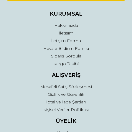
Ürün bilgilerinde hatalar bulunuyor.
Ürün fiyatı diğer sitelerden daha pahalı.
KURUMSAL
Bu ürüne benzer farklı alternatifler olmalı.
Hakkımızda
İletişim
İletişim Formu
Havale Bildirim Formu
Sipariş Sorgula
Gönder
Kargo Takibi
ALIŞVERİŞ
Mesafeli Satış Sözleşmesi
Gizlilik ve Güvenlik
İptal ve İade Şartları
Kişisel Veriler Politikası
ÜYELİK