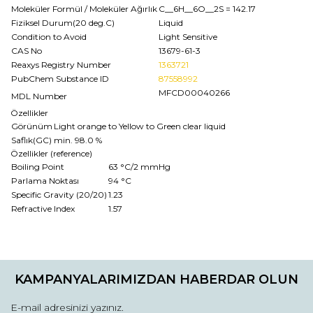
Moleküler Formül / Moleküler Ağırlık
C__6H__6O__2S
= 142.17
Fiziksel Durum(20 deg.C)
Liquid
Condition to Avoid
Light Sensitive
CAS No
13679-61-3
Reaxys Registry Number
1363721
PubChem Substance ID
87558992
MFCD00040266
MDL Number
Özellikler
Görünüm
Light orange to Yellow to Green clear liquid
Saflık(GC)
min. 98.0 %
Özellikler (reference)
Boiling Point
63 °C/2 mmHg
Parlama Noktası
94 °C
Specific Gravity (20/20)
1.23
Refractive Index
1.57
Bu ürünün fiyat bilgisi, resim, ürün açıklamalarında ve diğer
konularda yetersiz gördüğünüz noktaları öneri formunu
Bu ürüne ilk yorumu siz yapın!
kullanarak tarafımıza iletebilirsiniz.
KAMPANYALARIMIZDAN HABERDAR OLUN
Görüş ve önerileriniz için teşekkür ederiz.
Yorum Yaz