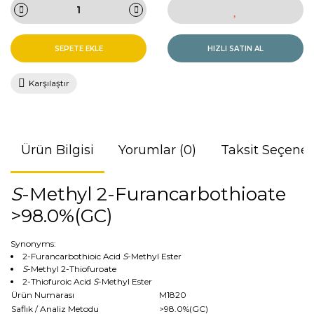
SEPETE EKLE
HIZLI SATIN AL
Karşılaştır
Ürün Bilgisi
Yorumlar (0)
Taksit Seçenek
S
-Methyl 2-Furancarbothioate
>98.0%(GC)
Synonyms:
2-Furancarbothioic Acid
S
-Methyl Ester
S
-Methyl 2-Thiofuroate
2-Thiofuroic Acid
S
-Methyl Ester
Ürün Numarası
M1820
Saflık / Analiz Metodu
>98.0%(GC)