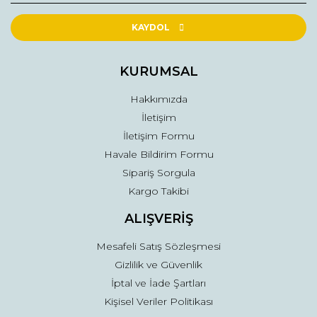
Ürün resmi kalitesiz, bozuk veya görüntülenemiyor.
Ürün açıklamasında eksik bilgiler bulunuyor.
KAYDOL
Ürün bilgilerinde hatalar bulunuyor.
Ürün fiyatı diğer sitelerden daha pahalı.
KURUMSAL
Bu ürüne benzer farklı alternatifler olmalı.
Hakkımızda
İletişim
İletişim Formu
Havale Bildirim Formu
Sipariş Sorgula
Gönder
Kargo Takibi
ALIŞVERİŞ
Mesafeli Satış Sözleşmesi
Gizlilik ve Güvenlik
İptal ve İade Şartları
Kişisel Veriler Politikası