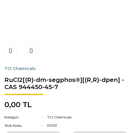
TCI Chemicals
RuCl2[(R)-dm-segphos®][(R,R)-dpen] -
CAS 944450-45-7
0,00 TL
Kategori
TCI Chemicals
Stok Kodu
R0131