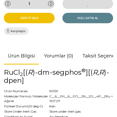
SEPETE EKLE
HIZLI SATIN AL
Karşılaştır
Ürün Bilgisi
Yorumlar (0)
Taksit Seçenek
®
RuCl
[(
R
)-dm-segphos
][(
R
,
R
)-
2
dpen]
Ürün Numarası
R0131
Moleküler Formül / Moleküler
C__6__0H__6__0Cl__2N__2O__4P__2Ru
=
Ağırlık
1107.07
Fiziksel Durum(20 deg.C)
Katı
Store Under Inert Gas
Store under inert gas
Condition to Avoid
Air Sensitive