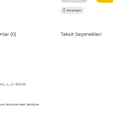
Karşılaştır
mlar (0)
Taksit Seçenekleri
4O__1__2
= 822.95
s
ure Sensitive,Heat Sensitive