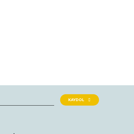
rak tarafımıza iletebilirsiniz.
KAYDOL