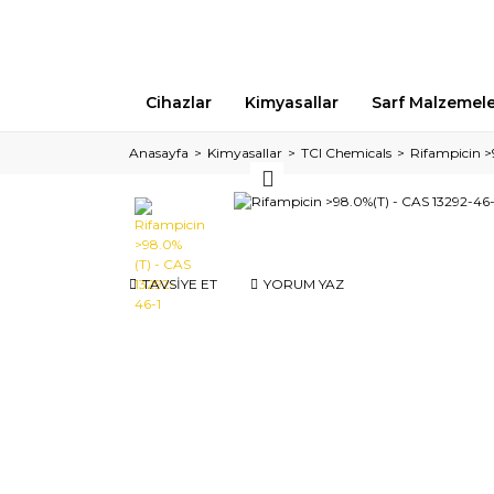
Cihazlar
Kimyasallar
Sarf Malzemel
Anasayfa
Kimyasallar
TCI Chemicals
Rifampicin >
TAVSİYE ET
YORUM YAZ