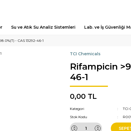
er
Su ve Atık Su Analiz Sistemleri
Lab. ve İş Güvenliği 
98.0%(T) - CAS 13292-46-1
TCI Chemicals
Rifampicin >9
46-1
0,00 TL
Kategori
TCI 
Stok Kodu
R00
SEPE