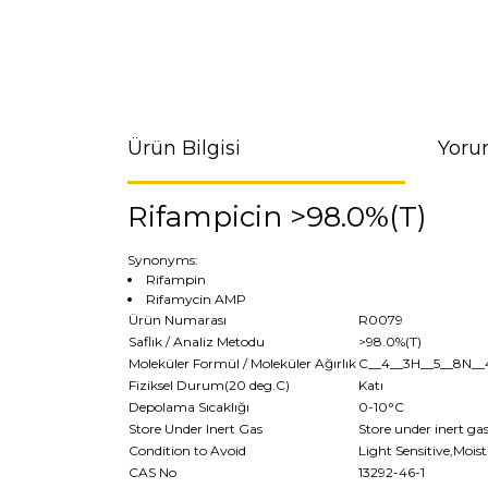
Ürün Bilgisi
Yoru
Rifampicin >98.0%(T)
Synonyms:
Rifampin
Rifamycin AMP
Ürün Numarası
R0079
Saflık / Analiz Metodu
>98.0%(T)
Moleküler Formül / Moleküler Ağırlık
C__4__3H__5__8N__
Fiziksel Durum(20 deg.C)
Katı
Depolama Sıcaklığı
0-10°C
Store Under Inert Gas
Store under inert ga
Condition to Avoid
Light Sensitive,Moist
CAS No
13292-46-1