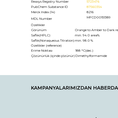
Reaxys Registry Number
5723476
PubChem Substance ID
87560354
Merck Index (14)
8216
MFCD00151389
MDL Number
Özellikler
Görünüm
Orange to Amber to Dark re
Saflık(HPLC)
min. 94.0 area%
Saflık(Nonaqueous Titration)
min. 98.0 %
Özellikler (reference)
Erime Noktası
188 °C(dec.)
Çözünürlük (içinde çözünür)
Dimethylformamide
Bu ürünün fiyat bilgisi, resim, ürün açıklamaların
Görüş ve önerileriniz için teşekkür ederiz.
KAMPANYALARIMIZDAN HABERDA
Ürün resmi kalitesiz, bozuk veya görüntülenemiyo
Ürün açıklamasında eksik bilgiler bulunuyor.
Ürün bilgilerinde hatalar bulunuyor.
Ürün fiyatı diğer sitelerden daha pahalı.
Bu ürüne benzer farklı alternatifler olmalı.