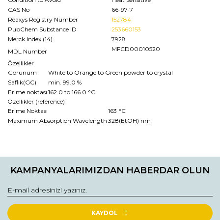
CAS No
66-97-7
Reaxys Registry Number
152784
PubChem Substance ID
253660153
Merck Index (14)
7928
MFCD00010520
MDL Number
Özellikler
Görünüm
White to Orange to Green powder to crystal
Saflık(GC)
min. 99.0 %
Erime noktası
162.0 to 166.0 °C
Özellikler (reference)
Erime Noktası
163 °C
Maximum Absorption Wavelength
328(EtOH) nm
Bu ürünün fiyat bilgisi, resim, ürün açıklamalarında ve diğer
konularda yetersiz gördüğünüz noktaları öneri formunu
Bu ürüne ilk yorumu siz yapın!
kullanarak tarafımıza iletebilirsiniz.
KAMPANYALARIMIZDAN HABERDAR OLUN
Görüş ve önerileriniz için teşekkür ederiz.
Yorum Yaz
Ürün resmi kalitesiz, bozuk veya görüntülenemiyor.
Ürün açıklamasında eksik bilgiler bulunuyor.
KAYDOL