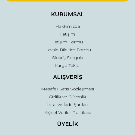
Ürün bilgilerinde hatalar bulunuyor.
Ürün fiyatı diğer sitelerden daha pahalı.
KURUMSAL
Bu ürüne benzer farklı alternatifler olmalı.
Hakkımızda
İletişim
İletişim Formu
Havale Bildirim Formu
Sipariş Sorgula
Gönder
Kargo Takibi
ALIŞVERİŞ
Mesafeli Satış Sözleşmesi
Gizlilik ve Güvenlik
İptal ve İade Şartları
Kişisel Veriler Politikası
ÜYELİK