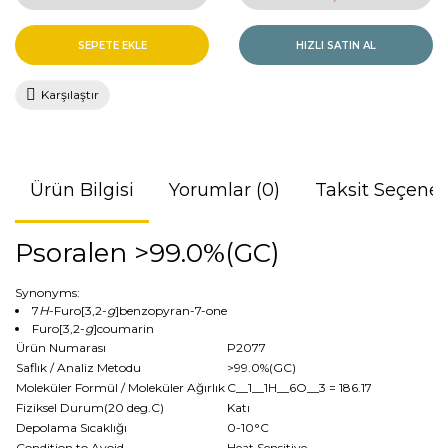
SEPETE EKLE
HIZLI SATIN AL
Karşılaştır
Ürün Bilgisi
Yorumlar (0)
Taksit Seçenek
Psoralen >99.0%(GC)
Synonyms:
7
H
-Furo[3,2-
g
]benzopyran-7-one
Furo[3,2-
g
]coumarin
Ürün Numarası
P2077
Saflık / Analiz Metodu
>99.0%(GC)
Moleküler Formül / Moleküler Ağırlık
C__1__1H__6O__3
= 186.17
Fiziksel Durum(20 deg.C)
Katı
Depolama Sıcaklığı
0-10°C
Condition to Avoid
Heat Sensitive