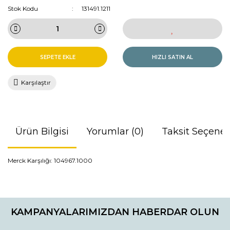
Stok Kodu
131491.1211
SEPETE EKLE
HIZLI SATIN AL
Karşılaştır
Ürün Bilgisi
Yorumlar (0)
Taksit Seçenek
Merck Karşılığı: 104967.1000
Bu ürünün fiyat bilgisi, resim, ürün açıklamalarında ve diğer
konularda yetersiz gördüğünüz noktaları öneri formunu
Bu ürüne ilk yorumu siz yapın!
kullanarak tarafımıza iletebilirsiniz.
KAMPANYALARIMIZDAN HABERDAR OLUN
Görüş ve önerileriniz için teşekkür ederiz.