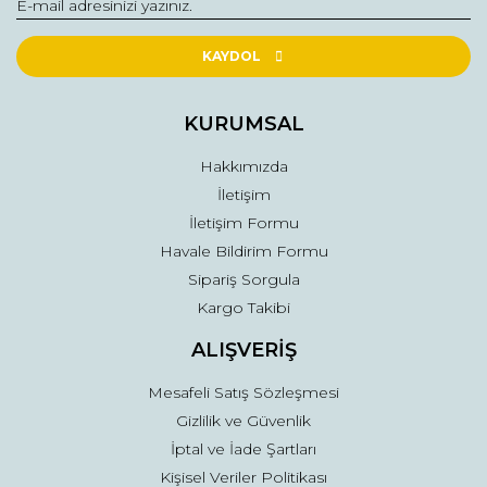
Yorum Yaz
Ürün resmi kalitesiz, bozuk veya görüntülenemiyor.
Ürün açıklamasında eksik bilgiler bulunuyor.
KAYDOL
Ürün bilgilerinde hatalar bulunuyor.
Ürün fiyatı diğer sitelerden daha pahalı.
KURUMSAL
Bu ürüne benzer farklı alternatifler olmalı.
Hakkımızda
İletişim
İletişim Formu
Havale Bildirim Formu
Sipariş Sorgula
Gönder
Kargo Takibi
ALIŞVERİŞ
Mesafeli Satış Sözleşmesi
Gizlilik ve Güvenlik
İptal ve İade Şartları
Kişisel Veriler Politikası