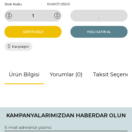
Stok Kodu
104907.0500
SEPETE EKLE
HIZLI SATIN AL
Karşılaştır
Ürün Bilgisi
Yorumlar (0)
Taksit Seçenek
Bu ürünün fiyat bilgisi, resim, ürün açıklamalarında ve diğer
konularda yetersiz gördüğünüz noktaları öneri formunu
Bu ürüne ilk yorumu siz yapın!
kullanarak tarafımıza iletebilirsiniz.
KAMPANYALARIMIZDAN HABERDAR OLUN
Görüş ve önerileriniz için teşekkür ederiz.
Yorum Yaz