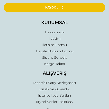
Ürün resmi kalitesiz, bozuk veya görüntülenemiyor.
Ürün açıklamasında eksik bilgiler bulunuyor.
KAYDOL
Ürün bilgilerinde hatalar bulunuyor.
Ürün fiyatı diğer sitelerden daha pahalı.
KURUMSAL
Bu ürüne benzer farklı alternatifler olmalı.
Hakkımızda
İletişim
İletişim Formu
Havale Bildirim Formu
Sipariş Sorgula
Gönder
Kargo Takibi
ALIŞVERİŞ
Mesafeli Satış Sözleşmesi
Gizlilik ve Güvenlik
İptal ve İade Şartları
Kişisel Veriler Politikası