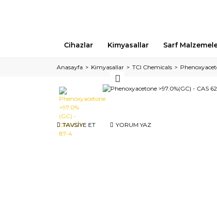
Cihazlar
Kimyasallar
Sarf Malzemel
Anasayfa
Kimyasallar
TCI Chemicals
Phenoxyacet
TAVSİYE ET
YORUM YAZ