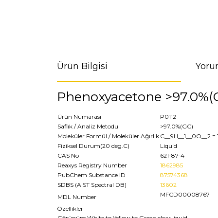
Ürün Bilgisi
Yoru
Phenoxyacetone >97.0%(
Ürün Numarası
P0112
Saflık / Analiz Metodu
>97.0%(GC)
Moleküler Formül / Moleküler Ağırlık
C__9H__1__0O__2
= 
Fiziksel Durum(20 deg.C)
Liquid
CAS No
621-87-4
Reaxys Registry Number
1862985
PubChem Substance ID
87574368
SDBS (AIST Spectral DB)
13602
MFCD00008767
MDL Number
Özellikler
Görünüm
White to Yellow to Green clear liquid