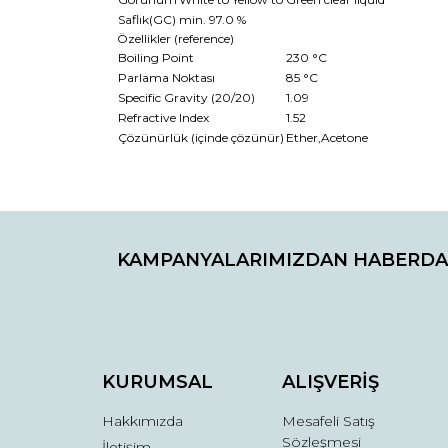
Saflık(GC)
min. 97.0 %
Özellikler (reference)
Boiling Point
230 °C
Parlama Noktası
85 °C
Specific Gravity (20/20)
1.09
Refractive Index
1.52
Çözünürlük (içinde çözünür)
Ether,Acetone
Bu ürünün fiyat bilgisi, resim, ürün açıklamaların
Görüş ve önerileriniz için teşekkür ederiz.
KAMPANYALARIMIZDAN HABERDA
Ürün resmi kalitesiz, bozuk veya görüntülenemiyo
Ürün açıklamasında eksik bilgiler bulunuyor.
Ürün bilgilerinde hatalar bulunuyor.
Ürün fiyatı diğer sitelerden daha pahalı.
Bu ürüne benzer farklı alternatifler olmalı.
KURUMSAL
ALIŞVERİŞ
Hakkımızda
Mesafeli Satış
Sözleşmesi
İletişim