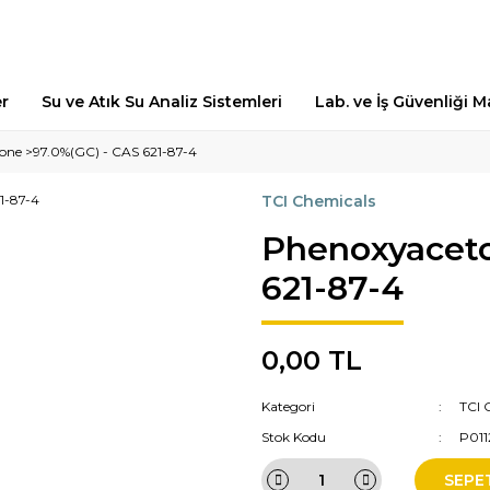
er
Su ve Atık Su Analiz Sistemleri
Lab. ve İş Güvenliği 
one >97.0%(GC) - CAS 621-87-4
TCI Chemicals
Phenoxyaceto
621-87-4
0,00 TL
Kategori
TCI 
Stok Kodu
P011
SEPE