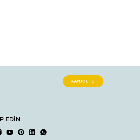
rak tarafımıza iletebilirsiniz.
KAYDOL
İP EDİN