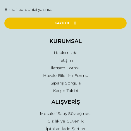
Yorum Yaz
Ürün resmi kalitesiz, bozuk veya görüntülenemiyor.
Ürün açıklamasında eksik bilgiler bulunuyor.
KAYDOL
Ürün bilgilerinde hatalar bulunuyor.
Ürün fiyatı diğer sitelerden daha pahalı.
KURUMSAL
Bu ürüne benzer farklı alternatifler olmalı.
Hakkımızda
İletişim
İletişim Formu
Havale Bildirim Formu
Sipariş Sorgula
Gönder
Kargo Takibi
ALIŞVERİŞ
Mesafeli Satış Sözleşmesi
Gizlilik ve Güvenlik
İptal ve İade Şartları