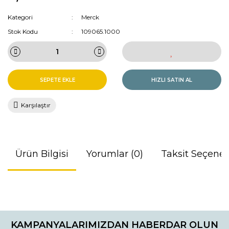
Kategori
Merck
Stok Kodu
109065.1000
SEPETE EKLE
HIZLI SATIN AL
Karşılaştır
Ürün Bilgisi
Yorumlar (0)
Taksit Seçenek
Bu ürünün fiyat bilgisi, resim, ürün açıklamalarında ve diğer
konularda yetersiz gördüğünüz noktaları öneri formunu
Bu ürüne ilk yorumu siz yapın!
kullanarak tarafımıza iletebilirsiniz.
KAMPANYALARIMIZDAN HABERDAR OLUN
Görüş ve önerileriniz için teşekkür ederiz.