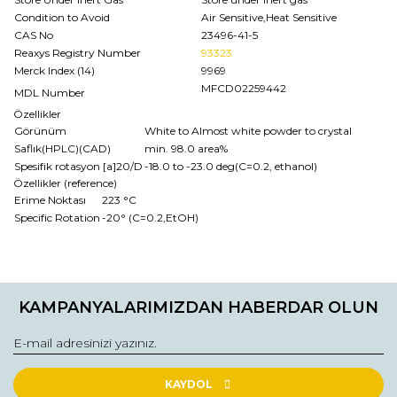
Condition to Avoid
Air Sensitive,Heat Sensitive
CAS No
23496-41-5
Reaxys Registry Number
93323
Merck Index (14)
9969
MFCD02259442
MDL Number
Özellikler
Görünüm
White to Almost white powder to crystal
Saflık(HPLC)(CAD)
min. 98.0 area%
Spesifik rotasyon [a]20/D
-18.0 to -23.0 deg(C=0.2, ethanol)
Özellikler (reference)
Erime Noktası
223 °C
Specific Rotation
-20° (C=0.2,EtOH)
Bu ürünün fiyat bilgisi, resim, ürün açıklamalarında ve diğer
konularda yetersiz gördüğünüz noktaları öneri formunu
Bu ürüne ilk yorumu siz yapın!
kullanarak tarafımıza iletebilirsiniz.
KAMPANYALARIMIZDAN HABERDAR OLUN
Görüş ve önerileriniz için teşekkür ederiz.
Yorum Yaz
Ürün resmi kalitesiz, bozuk veya görüntülenemiyor.
Ürün açıklamasında eksik bilgiler bulunuyor.
KAYDOL