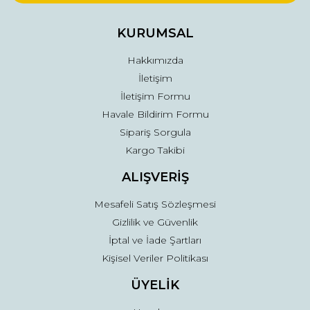
Ürün bilgilerinde hatalar bulunuyor.
Ürün fiyatı diğer sitelerden daha pahalı.
KURUMSAL
Bu ürüne benzer farklı alternatifler olmalı.
Hakkımızda
İletişim
İletişim Formu
Havale Bildirim Formu
Sipariş Sorgula
Gönder
Kargo Takibi
ALIŞVERİŞ
Mesafeli Satış Sözleşmesi
Gizlilik ve Güvenlik
İptal ve İade Şartları
Kişisel Veriler Politikası
ÜYELİK