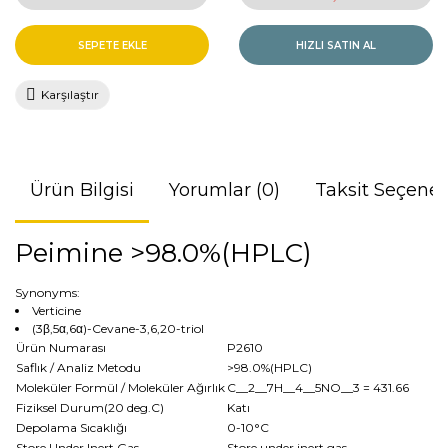
SEPETE EKLE
HIZLI SATIN AL
Karşılaştır
Ürün Bilgisi
Yorumlar (0)
Taksit Seçenek
Peimine >98.0%(HPLC)
Synonyms:
Verticine
(3β,5α,6α)-Cevane-3,6,20-triol
Ürün Numarası
P2610
Saflık / Analiz Metodu
>98.0%(HPLC)
Moleküler Formül / Moleküler Ağırlık
C__2__7H__4__5NO__3
= 431.66
Fiziksel Durum(20 deg.C)
Katı
Depolama Sıcaklığı
0-10°C
Store Under Inert Gas
Store under inert gas