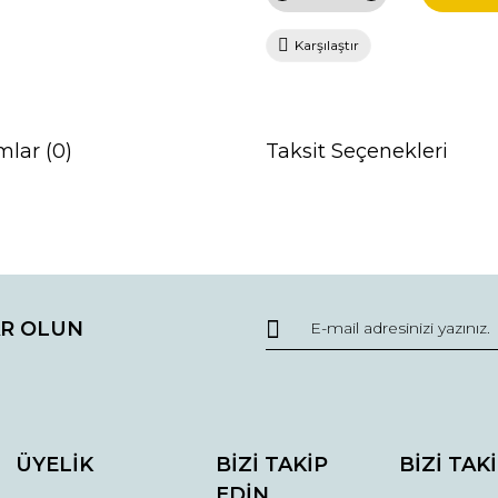
Karşılaştır
mlar (0)
Taksit Seçenekleri
da ve diğer konularda yetersiz gördüğünüz noktaları öneri formunu kullana
Bu ürüne ilk yorumu siz yapın!
R OLUN
r.
Yorum Yaz
ÜYELİK
BİZİ TAKİP
BİZİ TAK
EDİN