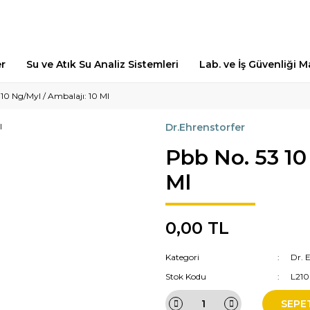
er
Su ve Atık Su Analiz Sistemleri
Lab. ve İş Güvenliği 
10 Ng/Myl / Ambalajı: 10 Ml
Dr.Ehrenstorfer
Pbb No. 53 10
Ml
0,00 TL
Kategori
Dr. 
Stok Kodu
L21
SEPE