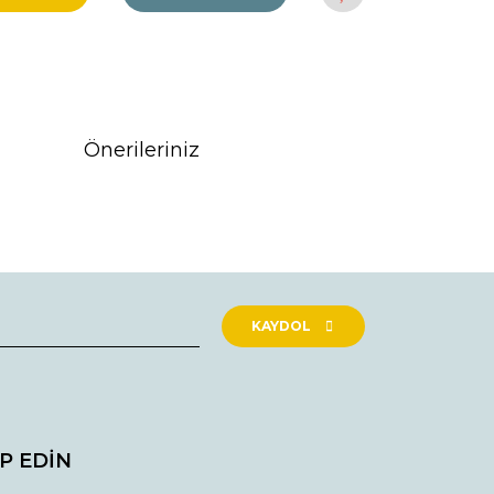
Önerileriniz
rak tarafımıza iletebilirsiniz.
KAYDOL
İP EDİN