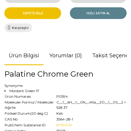
SEPETE EKLE
HIZLI SATIN AL
Karşılaştır
Ürün Bilgisi
Yorumlar (0)
Taksit Seçenek
Palatine Chrome Green
Synonyms:
Mordant Green 17
Ürün Numarası
P0594
Moleküler Formül / Moleküler
C__1__6H__1__0N__4Na__2O__1__0S__2
=
Ağırlık
528.37
Fiziksel Durum(20 deg.C)
Katı
CAS No
3564-28-1
PubChem Substance ID
87574761
Colour Index
17225