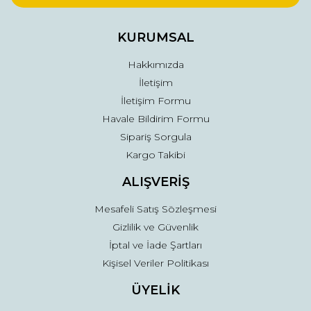
Ürün bilgilerinde hatalar bulunuyor.
Ürün fiyatı diğer sitelerden daha pahalı.
KURUMSAL
Bu ürüne benzer farklı alternatifler olmalı.
Hakkımızda
İletişim
İletişim Formu
Havale Bildirim Formu
Sipariş Sorgula
Gönder
Kargo Takibi
ALIŞVERİŞ
Mesafeli Satış Sözleşmesi
Gizlilik ve Güvenlik
İptal ve İade Şartları
Kişisel Veriler Politikası
ÜYELİK