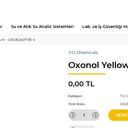
er
Su ve Atık Su Analiz Sistemleri
Lab. ve İş Güvenliği 
w K - CAS 82407-55-4
TCI Chemicals
Oxonol Yello
0,00 TL
Kategori
TCI 
Stok Kodu
O02
SEPE