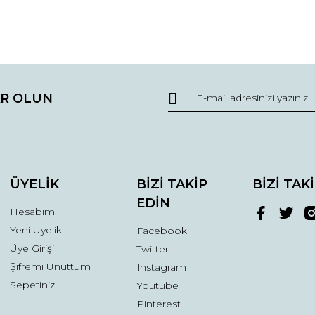
da ve diğer konularda yetersiz gördüğünüz noktaları öneri formunu kullana
Bu ürüne ilk yorumu siz yapın!
R OLUN
r.
Yorum Yaz
ÜYELİK
BİZİ TAKİP
BİZİ TAK
EDİN
Hesabım
Yeni Üyelik
Facebook
Üye Girişi
Twitter
Şifremi Unuttum
Instagram
Gönder
Sepetiniz
Youtube
Pinterest