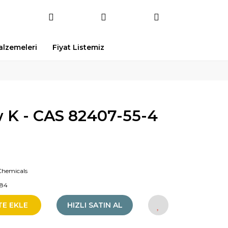
Malzemeleri
Fiyat Listemiz
w K - CAS 82407-55-4
Chemicals
84
TE EKLE
HIZLI SATIN AL