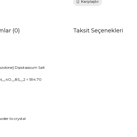
Karşılaştır
mlar (0)
Taksit Seçenekleri
azolone] Dipotassium Salt
2N__4O__8S__2
= 594.70
wder to crystal