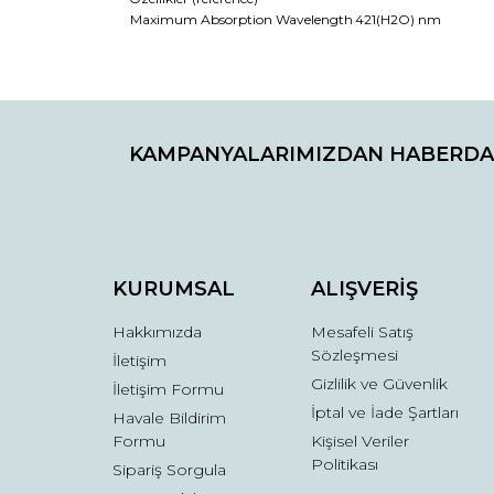
Maximum Absorption Wavelength
421(H2O) nm
Bu ürünün fiyat bilgisi, resim, ürün açıklamaların
Görüş ve önerileriniz için teşekkür ederiz.
KAMPANYALARIMIZDAN HABERDA
Ürün resmi kalitesiz, bozuk veya görüntülenemiyo
Ürün açıklamasında eksik bilgiler bulunuyor.
Ürün bilgilerinde hatalar bulunuyor.
Ürün fiyatı diğer sitelerden daha pahalı.
Bu ürüne benzer farklı alternatifler olmalı.
KURUMSAL
ALIŞVERİŞ
Hakkımızda
Mesafeli Satış
Sözleşmesi
İletişim
Gizlilik ve Güvenlik
İletişim Formu
İptal ve İade Şartları
Havale Bildirim
Formu
Kişisel Veriler
Politikası
Sipariş Sorgula