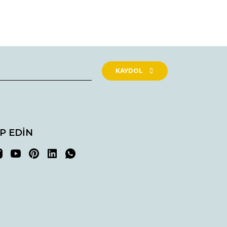
rak tarafımıza iletebilirsiniz.
KAYDOL
İP EDİN