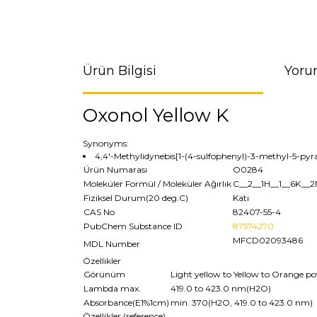
Ürün Bilgisi
Yoru
Oxonol Yellow K
Synonyms:
4,4'-Methylidynebis[1-(4-sulfophenyl)-3-methyl-5-pyr
Ürün Numarası
O0284
Moleküler Formül / Moleküler Ağırlık
C__2__1H__1__6K__
Fiziksel Durum(20 deg.C)
Katı
CAS No
82407-55-4
PubChem Substance ID
87574270
MFCD02093486
MDL Number
Özellikler
Görünüm
Light yellow to Yellow to Orange po
Lambda max.
419.0 to 423.0 nm(H2O)
Absorbance(E1%1cm)
min. 370(H2O, 419.0 to 423.0 nm)
Özellikler (reference)