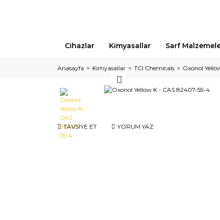
Cihazlar
Kimyasallar
Sarf Malzemel
Anasayfa
Kimyasallar
TCI Chemicals
Oxonol Yello
TAVSİYE ET
YORUM YAZ