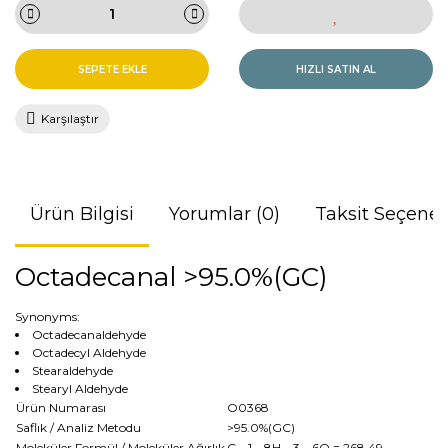
SEPETE EKLE
HIZLI SATIN AL
Karşılaştır
Ürün Bilgisi
Yorumlar (0)
Taksit Seçenek
Octadecanal >95.0%(GC)
Synonyms:
Octadecanaldehyde
Octadecyl Aldehyde
Stearaldehyde
Stearyl Aldehyde
Ürün Numarası
O0368
Saflık / Analiz Metodu
>95.0%(GC)
Moleküler Formül / Moleküler Ağırlık
C__1__8H__3__6O
= 268.49