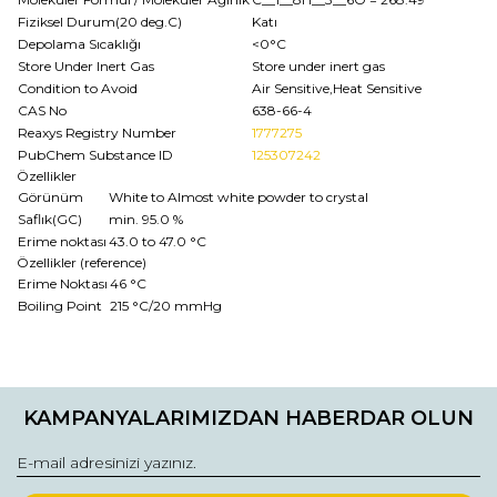
Fiziksel Durum(20 deg.C)
Katı
Depolama Sıcaklığı
<0°C
Store Under Inert Gas
Store under inert gas
Condition to Avoid
Air Sensitive,Heat Sensitive
CAS No
638-66-4
Reaxys Registry Number
1777275
PubChem Substance ID
125307242
Özellikler
Görünüm
White to Almost white powder to crystal
Saflık(GC)
min. 95.0 %
Erime noktası
43.0 to 47.0 °C
Özellikler (reference)
Erime Noktası
46 °C
Boiling Point
215 °C/20 mmHg
Bu ürünün fiyat bilgisi, resim, ürün açıklamalarında ve diğer
konularda yetersiz gördüğünüz noktaları öneri formunu
Bu ürüne ilk yorumu siz yapın!
kullanarak tarafımıza iletebilirsiniz.
KAMPANYALARIMIZDAN HABERDAR OLUN
Görüş ve önerileriniz için teşekkür ederiz.
Yorum Yaz
Ürün resmi kalitesiz, bozuk veya görüntülenemiyor.