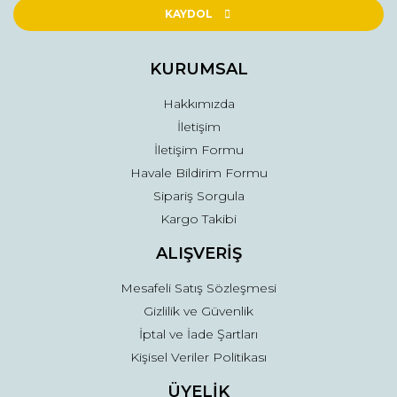
Ürün açıklamasında eksik bilgiler bulunuyor.
KAYDOL
Ürün bilgilerinde hatalar bulunuyor.
Ürün fiyatı diğer sitelerden daha pahalı.
KURUMSAL
Bu ürüne benzer farklı alternatifler olmalı.
Hakkımızda
İletişim
İletişim Formu
Havale Bildirim Formu
Sipariş Sorgula
Gönder
Kargo Takibi
ALIŞVERİŞ
Mesafeli Satış Sözleşmesi
Gizlilik ve Güvenlik
İptal ve İade Şartları
Kişisel Veriler Politikası
ÜYELİK