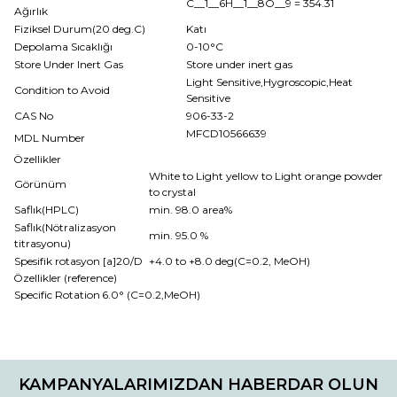
C__1__6H__1__8O__9
= 354.31
Ağırlık
Fiziksel Durum(20 deg.C)
Katı
Depolama Sıcaklığı
0-10°C
Store Under Inert Gas
Store under inert gas
Light Sensitive,Hygroscopic,Heat
Condition to Avoid
Sensitive
CAS No
906-33-2
MFCD10566639
MDL Number
Özellikler
White to Light yellow to Light orange powder
Görünüm
to crystal
Saflık(HPLC)
min. 98.0 area%
Saflık(Nötralizasyon
min. 95.0 %
titrasyonu)
Spesifik rotasyon [a]20/D
+4.0 to +8.0 deg(C=0.2, MeOH)
Özellikler (reference)
Specific Rotation
6.0° (C=0.2,MeOH)
Bu ürünün fiyat bilgisi, resim, ürün açıklamalarında ve diğer
konularda yetersiz gördüğünüz noktaları öneri formunu
Bu ürüne ilk yorumu siz yapın!
kullanarak tarafımıza iletebilirsiniz.
KAMPANYALARIMIZDAN HABERDAR OLUN
Görüş ve önerileriniz için teşekkür ederiz.