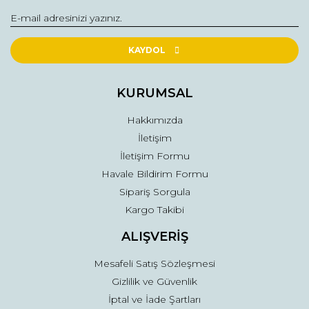
Yorum Yaz
Ürün resmi kalitesiz, bozuk veya görüntülenemiyor.
Ürün açıklamasında eksik bilgiler bulunuyor.
KAYDOL
Ürün bilgilerinde hatalar bulunuyor.
Ürün fiyatı diğer sitelerden daha pahalı.
KURUMSAL
Bu ürüne benzer farklı alternatifler olmalı.
Hakkımızda
İletişim
İletişim Formu
Havale Bildirim Formu
Sipariş Sorgula
Gönder
Kargo Takibi
ALIŞVERİŞ
Mesafeli Satış Sözleşmesi
Gizlilik ve Güvenlik
İptal ve İade Şartları