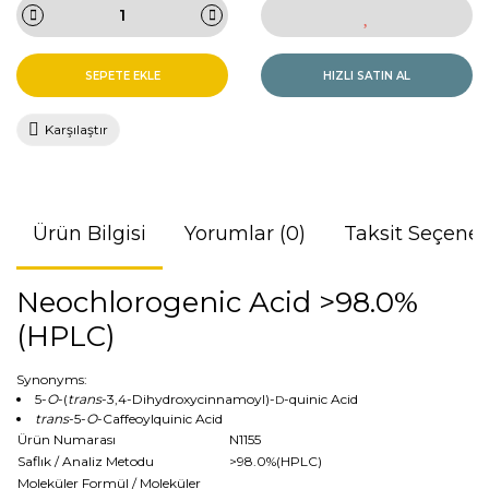
SEPETE EKLE
HIZLI SATIN AL
Karşılaştır
Ürün Bilgisi
Yorumlar (0)
Taksit Seçenek
Neochlorogenic Acid >98.0%
(HPLC)
Synonyms:
5-
O
-(
trans
-3,4-Dihydroxycinnamoyl)-
-quinic Acid
D
trans
-5-
O
-Caffeoylquinic Acid
Ürün Numarası
N1155
Saflık / Analiz Metodu
>98.0%(HPLC)
Moleküler Formül / Moleküler