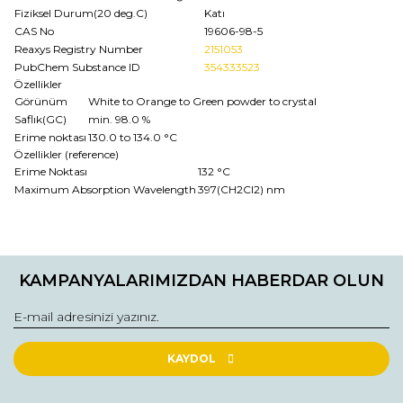
Fiziksel Durum(20 deg.C)
Katı
CAS No
19606-98-5
Reaxys Registry Number
2151053
PubChem Substance ID
354333523
Özellikler
Görünüm
White to Orange to Green powder to crystal
Saflık(GC)
min. 98.0 %
Erime noktası
130.0 to 134.0 °C
Özellikler (reference)
Erime Noktası
132 °C
Maximum Absorption Wavelength
397(CH2Cl2) nm
Bu ürünün fiyat bilgisi, resim, ürün açıklamalarında ve diğer
konularda yetersiz gördüğünüz noktaları öneri formunu
Bu ürüne ilk yorumu siz yapın!
kullanarak tarafımıza iletebilirsiniz.
KAMPANYALARIMIZDAN HABERDAR OLUN
Görüş ve önerileriniz için teşekkür ederiz.
Yorum Yaz
Ürün resmi kalitesiz, bozuk veya görüntülenemiyor.
Ürün açıklamasında eksik bilgiler bulunuyor.
KAYDOL
Ürün bilgilerinde hatalar bulunuyor.