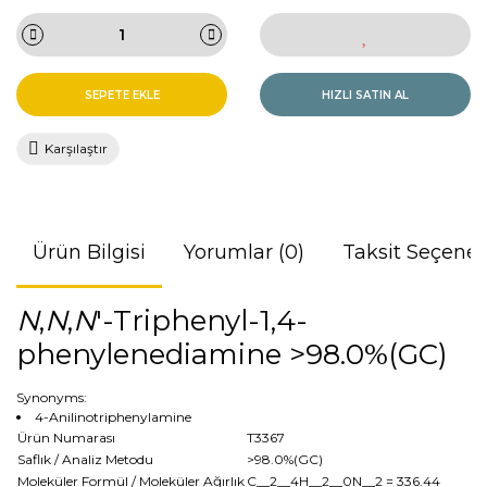
SEPETE EKLE
HIZLI SATIN AL
Karşılaştır
Ürün Bilgisi
Yorumlar (0)
Taksit Seçenek
N
,
N
,
N
'-Triphenyl-1,4-
phenylenediamine >98.0%(GC)
Synonyms:
4-Anilinotriphenylamine
Ürün Numarası
T3367
Saflık / Analiz Metodu
>98.0%(GC)
Moleküler Formül / Moleküler Ağırlık
C__2__4H__2__0N__2
= 336.44