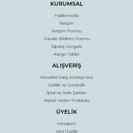
Ürün fiyatı diğer sitelerden daha pahalı.
KURUMSAL
Bu ürüne benzer farklı alternatifler olmalı.
Hakkımızda
İletişim
İletişim Formu
Havale Bildirim Formu
Sipariş Sorgula
Gönder
Kargo Takibi
ALIŞVERİŞ
Mesafeli Satış Sözleşmesi
Gizlilik ve Güvenlik
İptal ve İade Şartları
Kişisel Veriler Politikası
ÜYELİK
Hesabım
Yeni Üyelik