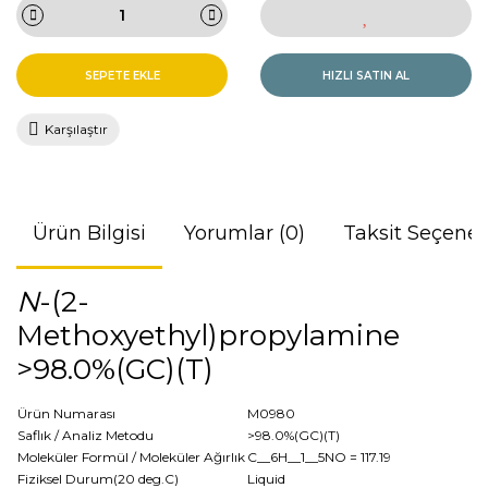
SEPETE EKLE
HIZLI SATIN AL
Karşılaştır
Ürün Bilgisi
Yorumlar (0)
Taksit Seçenek
N
-(2-
Methoxyethyl)propylamine
>98.0%(GC)(T)
Ürün Numarası
M0980
Saflık / Analiz Metodu
>98.0%(GC)(T)
Moleküler Formül / Moleküler Ağırlık
C__6H__1__5NO
= 117.19
Fiziksel Durum(20 deg.C)
Liquid