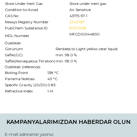
Store Under Inert Gas
Store under inert gas
Condition to Avoid
Air Sensitive
CAS No
43175-57-1
Reaxys Registry Number
2343787
PubChem Substance ID
87572958
MFCD00144830
MDL Number
Özellikler
Görünüm
Renkless to Light yellow clear liquid
Saflık(GC)
min. 98.0 %
Saflık(Nonaqueous Titration)
min. 98.0 %
Özellikler (reference)
Boiling Point
138 °C
Parlama Noktası
43 °C
Specific Gravity (20/20)
0.83
Refractive Index
1.41
Bu ürünün fiyat bilgisi, resim, ürün açıklamalarında ve diğer
konularda yetersiz gördüğünüz noktaları öneri formunu
Bu ürüne ilk yorumu siz yapın!
kullanarak tarafımıza iletebilirsiniz.
KAMPANYALARIMIZDAN HABERDAR OLUN
Görüş ve önerileriniz için teşekkür ederiz.
Yorum Yaz