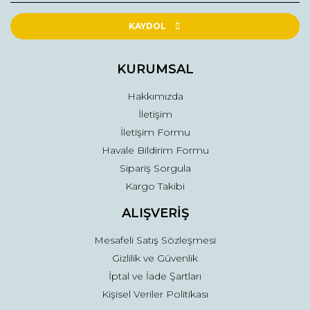
Ürün resmi kalitesiz, bozuk veya görüntülenemiyor.
Ürün açıklamasında eksik bilgiler bulunuyor.
KAYDOL
Ürün bilgilerinde hatalar bulunuyor.
Ürün fiyatı diğer sitelerden daha pahalı.
KURUMSAL
Bu ürüne benzer farklı alternatifler olmalı.
Hakkımızda
İletişim
İletişim Formu
Havale Bildirim Formu
Sipariş Sorgula
Gönder
Kargo Takibi
ALIŞVERİŞ
Mesafeli Satış Sözleşmesi
Gizlilik ve Güvenlik
İptal ve İade Şartları
Kişisel Veriler Politikası