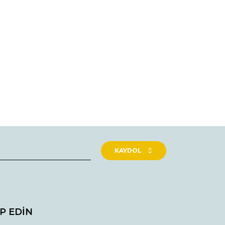
rak tarafımıza iletebilirsiniz.
KAYDOL
İP EDİN