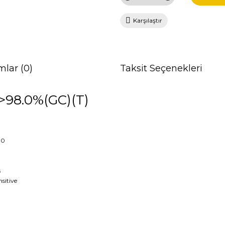
Karşılaştır
mlar (0)
Taksit Seçenekleri
>98.0%(GC)(T)
.10
s
nsitive