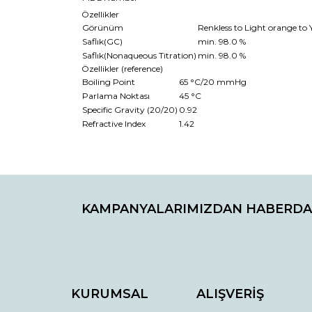
Özellikler
Görünüm
Renkless to Light orange to Y
Saflık(GC)
min. 98.0 %
Saflık(Nonaqueous Titration)
min. 98.0 %
Özellikler (reference)
Boiling Point
65 °C/20 mmHg
Parlama Noktası
45 °C
Specific Gravity (20/20)
0.92
Refractive Index
1.42
Bu ürünün fiyat bilgisi, resim, ürün açıklamaların
Görüş ve önerileriniz için teşekkür ederiz.
KAMPANYALARIMIZDAN HABERDA
Ürün resmi kalitesiz, bozuk veya görüntülenemiyo
Ürün açıklamasında eksik bilgiler bulunuyor.
Ürün bilgilerinde hatalar bulunuyor.
Ürün fiyatı diğer sitelerden daha pahalı.
Bu ürüne benzer farklı alternatifler olmalı.
KURUMSAL
ALIŞVERİŞ