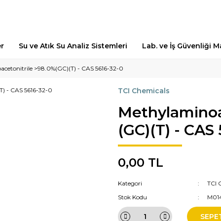
er
Su ve Atık Su Analiz Sistemleri
Lab. ve İş Güvenliği 
cetonitrile >98.0%(GC)(T) - CAS 5616-32-0
TCI Chemicals
Methylaminoa
(GC)(T) - CAS
0,00 TL
Kategori
TCI 
Stok Kodu
M01
SEPE