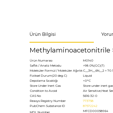
Ürün Bilgisi
Yoru
Methylaminoacetonitrile 
Ürün Numarası
M0140
Saflık / Analiz Metodu
>98.0%(GC)(T)
Moleküler Formül / Moleküler Ağırlık
C__3H__6N__2
= 70
Fiziksel Durum(20 deg.C)
Liquid
Depolama Sıcaklığı
<0°C
Store Under Inert Gas
Store under inert ga
Condition to Avoid
Air Sensitive,Heat Se
CAS No
5616-32-0
Reaxys Registry Number
773758
PubChem Substance ID
87572242
MFCD00058964
MDL Number