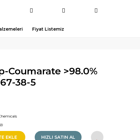
Malzemeleri
Fiyat Listemiz
-p-Coumarate >98.0%
367-38-5
Chemicals
59
TE EKLE
HIZLI SATIN AL