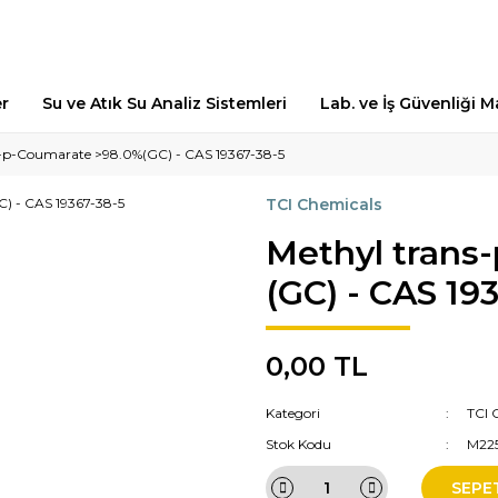
er
Su ve Atık Su Analiz Sistemleri
Lab. ve İş Güvenliği 
s-p-Coumarate >98.0%(GC) - CAS 19367-38-5
TCI Chemicals
Methyl trans
(GC) - CAS 19
0,00 TL
Kategori
TCI 
Stok Kodu
M22
SEPE