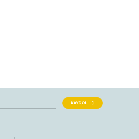
rak tarafımıza iletebilirsiniz.
KAYDOL