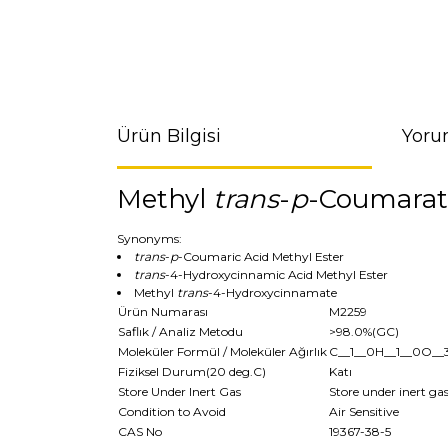
Ürün Bilgisi
Yoru
Methyl
trans
-
p
-Coumarat
Synonyms:
trans
-
p
-Coumaric Acid Methyl Ester
trans
-4-Hydroxycinnamic Acid Methyl Ester
Methyl
trans
-4-Hydroxycinnamate
Ürün Numarası
M2259
Saflık / Analiz Metodu
>98.0%(GC)
Moleküler Formül / Moleküler Ağırlık
C__1__0H__1__0O__
Fiziksel Durum(20 deg.C)
Katı
Store Under Inert Gas
Store under inert ga
Condition to Avoid
Air Sensitive
CAS No
19367-38-5