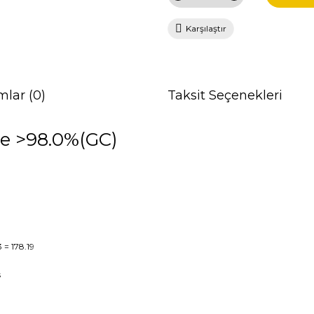
Karşılaştır
mlar (0)
Taksit Seçenekleri
e >98.0%(GC)
3
= 178.19
s