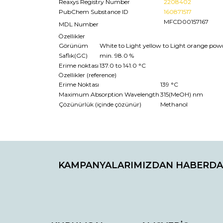
Reaxys Registry Number
2208402
PubChem Substance ID
160871517
MFCD00157167
MDL Number
Özellikler
Görünüm
White to Light yellow to Light orange powd
Saflık(GC)
min. 98.0 %
Erime noktası
137.0 to 141.0 °C
Özellikler (reference)
Erime Noktası
139 °C
Maximum Absorption Wavelength
315(MeOH) nm
Çözünürlük (içinde çözünür)
Methanol
Bu ürünün fiyat bilgisi, resim, ürün açıklamaların
Görüş ve önerileriniz için teşekkür ederiz.
KAMPANYALARIMIZDAN HABERDA
Ürün resmi kalitesiz, bozuk veya görüntülenemiyo
Ürün açıklamasında eksik bilgiler bulunuyor.
Ürün bilgilerinde hatalar bulunuyor.
Ürün fiyatı diğer sitelerden daha pahalı.
Bu ürüne benzer farklı alternatifler olmalı.