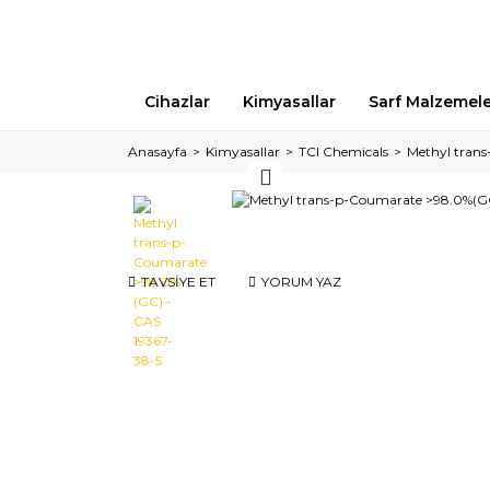
Cihazlar
Kimyasallar
Sarf Malzemel
Anasayfa
Kimyasallar
TCI Chemicals
Methyl tran
TAVSİYE ET
YORUM YAZ