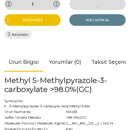
SEPETE EKLE
HIZLI SATIN AL
Karşılaştır
Ürün Bilgisi
Yorumlar (0)
Taksit Seçenek
Methyl 5-Methylpyrazole-3-
carboxylate >98.0%(GC)
Synonyms:
5-Methylpyrazole-3-carboxylic Acid Methyl Ester
Ürün Numarası
M2465
Saflık / Analiz Metodu
>98.0%(GC)
Moleküler Formül / Moleküler Ağırlık
C__6H__8N__2O__2
= 140.14
Fiziksel Durum(20 deg.C)
Katı