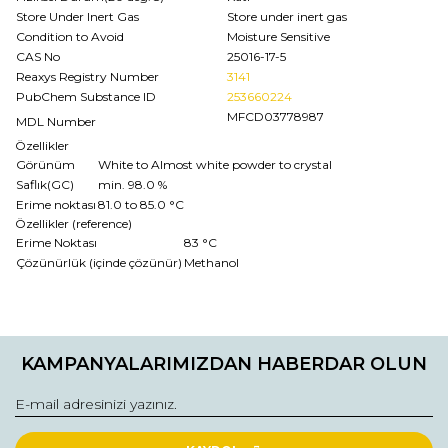
Store Under Inert Gas
Store under inert gas
Condition to Avoid
Moisture Sensitive
CAS No
25016-17-5
Reaxys Registry Number
3141
PubChem Substance ID
253660224
MFCD03778987
MDL Number
Özellikler
Görünüm
White to Almost white powder to crystal
Saflık(GC)
min. 98.0 %
Erime noktası
81.0 to 85.0 °C
Özellikler (reference)
Erime Noktası
83 °C
Çözünürlük (içinde çözünür)
Methanol
Bu ürünün fiyat bilgisi, resim, ürün açıklamalarında ve diğer
konularda yetersiz gördüğünüz noktaları öneri formunu
Bu ürüne ilk yorumu siz yapın!
kullanarak tarafımıza iletebilirsiniz.
KAMPANYALARIMIZDAN HABERDAR OLUN
Görüş ve önerileriniz için teşekkür ederiz.
Yorum Yaz
Ürün resmi kalitesiz, bozuk veya görüntülenemiyor.