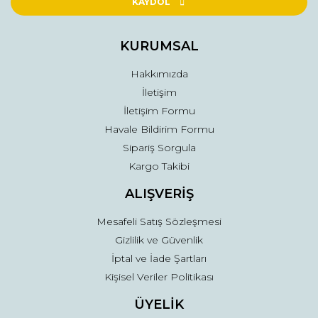
Ürün açıklamasında eksik bilgiler bulunuyor.
KAYDOL
Ürün bilgilerinde hatalar bulunuyor.
Ürün fiyatı diğer sitelerden daha pahalı.
KURUMSAL
Bu ürüne benzer farklı alternatifler olmalı.
Hakkımızda
İletişim
İletişim Formu
Havale Bildirim Formu
Sipariş Sorgula
Gönder
Kargo Takibi
ALIŞVERİŞ
Mesafeli Satış Sözleşmesi
Gizlilik ve Güvenlik
İptal ve İade Şartları
Kişisel Veriler Politikası
ÜYELİK