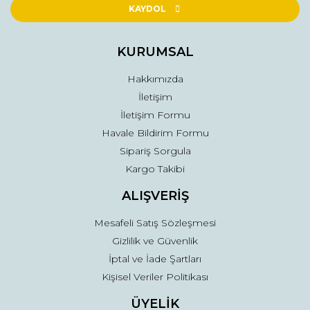
Ürün açıklamasında eksik bilgiler bulunuyor.
KAYDOL
Ürün bilgilerinde hatalar bulunuyor.
Ürün fiyatı diğer sitelerden daha pahalı.
KURUMSAL
Bu ürüne benzer farklı alternatifler olmalı.
Hakkımızda
İletişim
İletişim Formu
Havale Bildirim Formu
Sipariş Sorgula
Gönder
Kargo Takibi
ALIŞVERİŞ
Mesafeli Satış Sözleşmesi
Gizlilik ve Güvenlik
İptal ve İade Şartları
Kişisel Veriler Politikası
ÜYELİK