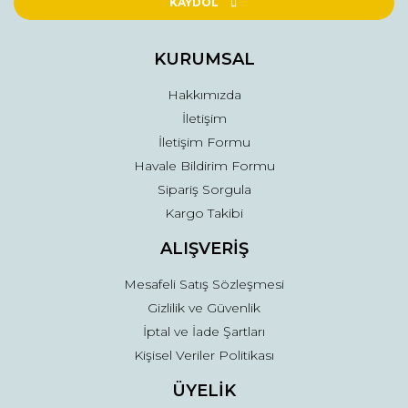
Ürün açıklamasında eksik bilgiler bulunuyor.
KAYDOL
Ürün bilgilerinde hatalar bulunuyor.
Ürün fiyatı diğer sitelerden daha pahalı.
KURUMSAL
Bu ürüne benzer farklı alternatifler olmalı.
Hakkımızda
İletişim
İletişim Formu
Havale Bildirim Formu
Sipariş Sorgula
Gönder
Kargo Takibi
ALIŞVERİŞ
Mesafeli Satış Sözleşmesi
Gizlilik ve Güvenlik
İptal ve İade Şartları
Kişisel Veriler Politikası
ÜYELİK