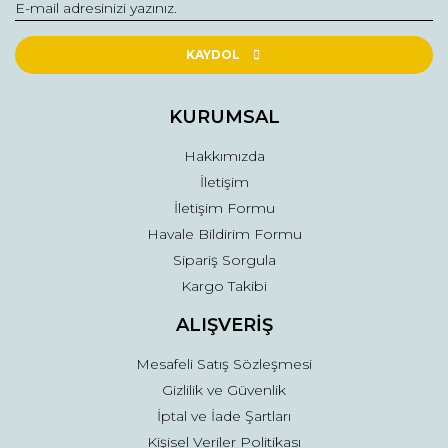
Yorum Yaz
Ürün resmi kalitesiz, bozuk veya görüntülenemiyor.
Ürün açıklamasında eksik bilgiler bulunuyor.
KAYDOL
Ürün bilgilerinde hatalar bulunuyor.
Ürün fiyatı diğer sitelerden daha pahalı.
KURUMSAL
Bu ürüne benzer farklı alternatifler olmalı.
Hakkımızda
İletişim
İletişim Formu
Havale Bildirim Formu
Sipariş Sorgula
Gönder
Kargo Takibi
ALIŞVERİŞ
Mesafeli Satış Sözleşmesi
Gizlilik ve Güvenlik
İptal ve İade Şartları
Kişisel Veriler Politikası