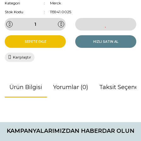
Kategori
Merck
Stok Kodu
115941.0025
SEPETE EKLE
HIZLI SATIN AL
Karşılaştır
Ürün Bilgisi
Yorumlar (0)
Taksit Seçenek
Bu ürünün fiyat bilgisi, resim, ürün açıklamalarında ve diğer
konularda yetersiz gördüğünüz noktaları öneri formunu
Bu ürüne ilk yorumu siz yapın!
kullanarak tarafımıza iletebilirsiniz.
KAMPANYALARIMIZDAN HABERDAR OLUN
Görüş ve önerileriniz için teşekkür ederiz.