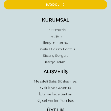
Ürün açıklamasında eksik bilgiler bulunuyor.
KAYDOL
Ürün bilgilerinde hatalar bulunuyor.
Ürün fiyatı diğer sitelerden daha pahalı.
KURUMSAL
Bu ürüne benzer farklı alternatifler olmalı.
Hakkımızda
İletişim
İletişim Formu
Havale Bildirim Formu
Sipariş Sorgula
Gönder
Kargo Takibi
ALIŞVERİŞ
Mesafeli Satış Sözleşmesi
Gizlilik ve Güvenlik
İptal ve İade Şartları
Kişisel Veriler Politikası
ÜYELİK