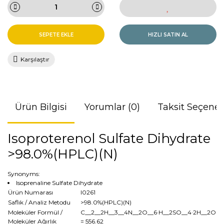
SEPETE EKLE
HIZLI SATIN AL
Karşılaştır
Ürün Bilgisi
Yorumlar (0)
Taksit Seçenek
Isoproterenol Sulfate Dihydrate
>98.0%(HPLC)(N)
Synonyms:
Isoprenaline Sulfate Dihydrate
Ürün Numarası
I0261
Saflık / Analiz Metodu
>98.0%(HPLC)(N)
Moleküler Formül /
C__2__2H__3__4N__2O__6·H__2SO__4·2H__2O
Moleküler Ağırlık
= 556.62