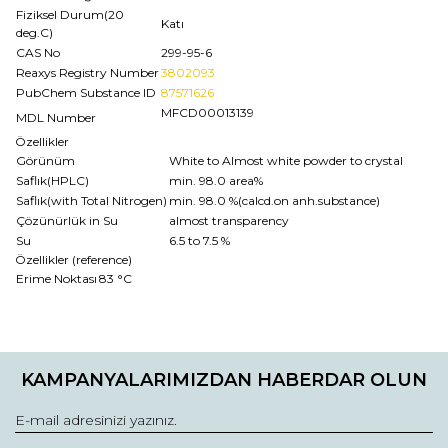
Fiziksel Durum(20
Katı
deg.C)
CAS No
299-95-6
Reaxys Registry Number
3802093
PubChem Substance ID
87571626
MFCD00013139
MDL Number
Özellikler
Görünüm
White to Almost white powder to crystal
Saflık(HPLC)
min. 98.0 area%
Saflık(with Total Nitrogen)
min. 98.0 %(calcd.on anh.substance)
Çözünürlük in Su
almost transparency
Su
6.5 to 7.5 %
Özellikler (reference)
Erime Noktası
83 °C
Bu ürünün fiyat bilgisi, resim, ürün açıklamalarında ve diğer
konularda yetersiz gördüğünüz noktaları öneri formunu
Bu ürüne ilk yorumu siz yapın!
kullanarak tarafımıza iletebilirsiniz.
KAMPANYALARIMIZDAN HABERDAR OLUN
Görüş ve önerileriniz için teşekkür ederiz.
Yorum Yaz
Ürün resmi kalitesiz, bozuk veya görüntülenemiyor.