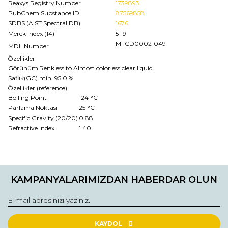
Reaxys Registry Number
1739893
PubChem Substance ID
87569858
SDBS (AIST Spectral DB)
1676
Merck Index (14)
5119
MFCD00021049
MDL Number
Özellikler
Görünüm
Renkless to Almost colorless clear liquid
Saflık(GC)
min. 95.0 %
Özellikler (reference)
Boiling Point
124 °C
Parlama Noktası
25 °C
Specific Gravity (20/20)
0.88
Refractive Index
1.40
Bu ürünün fiyat bilgisi, resim, ürün açıklamalarında ve diğer
konularda yetersiz gördüğünüz noktaları öneri formunu
Bu ürüne ilk yorumu siz yapın!
kullanarak tarafımıza iletebilirsiniz.
KAMPANYALARIMIZDAN HABERDAR OLUN
Görüş ve önerileriniz için teşekkür ederiz.
Yorum Yaz
Ürün resmi kalitesiz, bozuk veya görüntülenemiyor.
Ürün açıklamasında eksik bilgiler bulunuyor.
KAYDOL