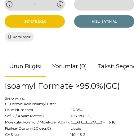
SEPETE EKLE
HIZLI SATIN AL
Karşılaştır
Ürün Bilgisi
Yorumlar (0)
Taksit Seçenek
Isoamyl Formate >95.0%(GC)
Synonyms:
Formic Acid Isoamyl Ester
Ürün Numarası
F0054
Saflık / Analiz Metodu
>95.0%(GC)
Moleküler Formül / Moleküler Ağırlık
C__6H__1__2O__2
= 116.16
Fiziksel Durum(20 deg.C)
Liquid
CAS No
110-45-2