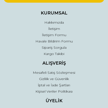
Ürün bilgilerinde hatalar bulunuyor.
Ürün fiyatı diğer sitelerden daha pahalı.
KURUMSAL
Bu ürüne benzer farklı alternatifler olmalı.
Hakkımızda
İletişim
İletişim Formu
Havale Bildirim Formu
Sipariş Sorgula
Gönder
Kargo Takibi
ALIŞVERİŞ
Mesafeli Satış Sözleşmesi
Gizlilik ve Güvenlik
İptal ve İade Şartları
Kişisel Veriler Politikası
ÜYELİK