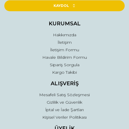
Ürün açıklamasında eksik bilgiler bulunuyor.
KAYDOL
Ürün bilgilerinde hatalar bulunuyor.
Ürün fiyatı diğer sitelerden daha pahalı.
KURUMSAL
Bu ürüne benzer farklı alternatifler olmalı.
Hakkımızda
İletişim
İletişim Formu
Havale Bildirim Formu
Sipariş Sorgula
Gönder
Kargo Takibi
ALIŞVERİŞ
Mesafeli Satış Sözleşmesi
Gizlilik ve Güvenlik
İptal ve İade Şartları
Kişisel Veriler Politikası
ÜYELİK