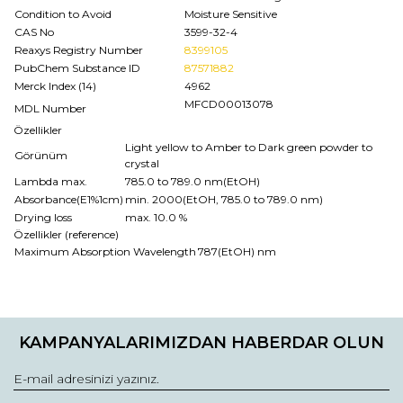
Condition to Avoid
Moisture Sensitive
CAS No
3599-32-4
Reaxys Registry Number
8399105
PubChem Substance ID
87571882
Merck Index (14)
4962
MFCD00013078
MDL Number
Özellikler
Light yellow to Amber to Dark green powder to
Görünüm
crystal
Lambda max.
785.0 to 789.0 nm(EtOH)
Absorbance(E1%1cm)
min. 2000(EtOH, 785.0 to 789.0 nm)
Drying loss
max. 10.0 %
Özellikler (reference)
Maximum Absorption Wavelength
787(EtOH) nm
Bu ürünün fiyat bilgisi, resim, ürün açıklamalarında ve diğer
konularda yetersiz gördüğünüz noktaları öneri formunu
Bu ürüne ilk yorumu siz yapın!
kullanarak tarafımıza iletebilirsiniz.
KAMPANYALARIMIZDAN HABERDAR OLUN
Görüş ve önerileriniz için teşekkür ederiz.
Yorum Yaz
Ürün resmi kalitesiz, bozuk veya görüntülenemiyor.