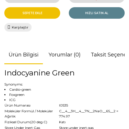
SEPETE EKLE
HIZLI SATIN AL
Karşılaştır
Ürün Bilgisi
Yorumlar (0)
Taksit Seçenek
Indocyanine Green
Synonyms:
Cardio-green
Foxgreen
ICG
Ürün Numarası
I0535
Moleküler Formül / Moleküler
C__4__3H__4__7N__2NaO__6S__2
=
Ağırlık
774.97
Fiziksel Durum(20 deg.C)
Katı
Store Under Inert Gas
Store under inert gas