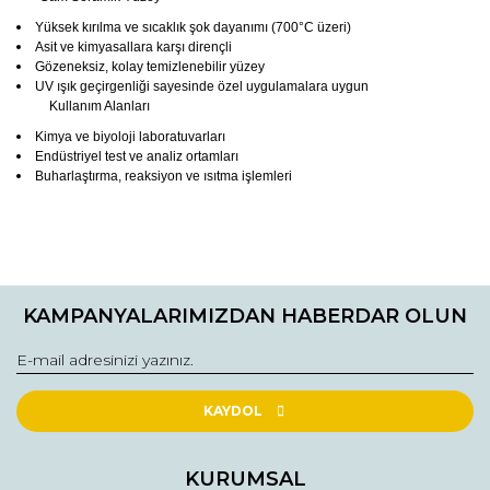
Yüksek kırılma ve sıcaklık şok dayanımı (700°C üzeri)
Asit ve kimyasallara karşı dirençli
Gözeneksiz, kolay temizlenebilir yüzey
UV ışık geçirgenliği sayesinde özel uygulamalara uygun
Kullanım Alanları
Kimya ve biyoloji laboratuvarları
Endüstriyel test ve analiz ortamları
Buharlaştırma, reaksiyon ve ısıtma işlemleri
Bu ürünün fiyat bilgisi, resim, ürün açıklamalarında ve diğer
konularda yetersiz gördüğünüz noktaları öneri formunu
Bu ürüne ilk yorumu siz yapın!
kullanarak tarafımıza iletebilirsiniz.
KAMPANYALARIMIZDAN HABERDAR OLUN
Görüş ve önerileriniz için teşekkür ederiz.
Yorum Yaz
Ürün resmi kalitesiz, bozuk veya görüntülenemiyor.
Ürün açıklamasında eksik bilgiler bulunuyor.
KAYDOL
Ürün bilgilerinde hatalar bulunuyor.
Ürün fiyatı diğer sitelerden daha pahalı.
KURUMSAL