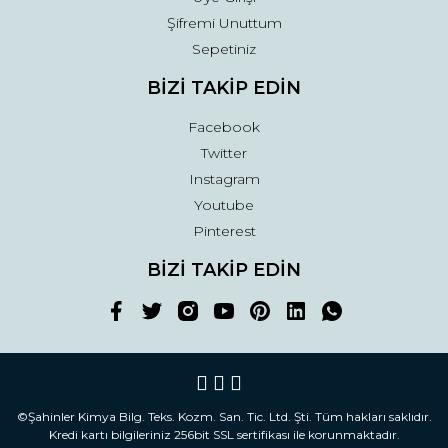
Şifremi Unuttum
Sepetiniz
BİZİ TAKİP EDİN
Facebook
Twitter
Instagram
Youtube
Pinterest
BİZİ TAKİP EDİN
©Şahinler Kimya Bilg. Teks. Kozm. San. Tic. Ltd. Şti. Tüm hakları saklıdır.
Kredi kartı bilgileriniz 256bit SSL sertifikası ile korunmaktadır.