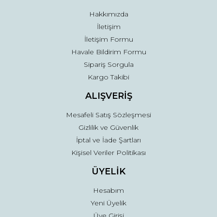
Bu ürüne benzer farklı alternatifler olmalı.
Hakkımızda
İletişim
İletişim Formu
Havale Bildirim Formu
Sipariş Sorgula
Gönder
Kargo Takibi
ALIŞVERİŞ
Mesafeli Satış Sözleşmesi
Gizlilik ve Güvenlik
İptal ve İade Şartları
Kişisel Veriler Politikası
ÜYELİK
Hesabım
Yeni Üyelik
Üye Girişi