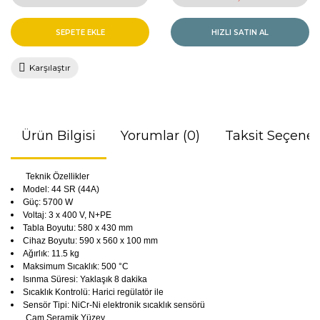
SEPETE EKLE
HIZLI SATIN AL
Karşılaştır
Ürün Bilgisi
Yorumlar (0)
Taksit Seçenek
Teknik Özellikler
Model: 44 SR (44A)
Güç: 5700 W
Voltaj: 3 x 400 V, N+PE
Tabla Boyutu: 580 x 430 mm
Cihaz Boyutu: 590 x 560 x 100 mm
Ağırlık: 11.5 kg
Maksimum Sıcaklık: 500 °C
Isınma Süresi: Yaklaşık 8 dakika
Sıcaklık Kontrolü: Harici regülatör ile
Sensör Tipi: NiCr-Ni elektronik sıcaklık sensörü
Cam Seramik Yüzey