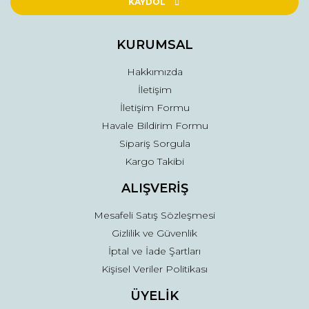
Ürün açıklamasında eksik bilgiler bulunuyor.
KAYDOL
Ürün bilgilerinde hatalar bulunuyor.
Ürün fiyatı diğer sitelerden daha pahalı.
KURUMSAL
Bu ürüne benzer farklı alternatifler olmalı.
Hakkımızda
İletişim
İletişim Formu
Havale Bildirim Formu
Sipariş Sorgula
Gönder
Kargo Takibi
ALIŞVERİŞ
Mesafeli Satış Sözleşmesi
Gizlilik ve Güvenlik
İptal ve İade Şartları
Kişisel Veriler Politikası
ÜYELİK