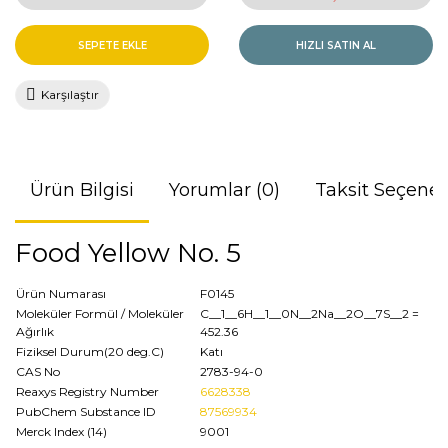
SEPETE EKLE
HIZLI SATIN AL
Karşılaştır
Ürün Bilgisi
Yorumlar (0)
Taksit Seçenek
Food Yellow No. 5
Ürün Numarası
F0145
Moleküler Formül / Moleküler
C__1__6H__1__0N__2Na__2O__7S__2
=
Ağırlık
452.36
Fiziksel Durum(20 deg.C)
Katı
CAS No
2783-94-0
Reaxys Registry Number
6628338
PubChem Substance ID
87569934
Merck Index (14)
9001