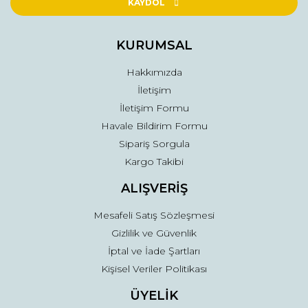
Ürün açıklamasında eksik bilgiler bulunuyor.
KAYDOL
Ürün bilgilerinde hatalar bulunuyor.
Ürün fiyatı diğer sitelerden daha pahalı.
KURUMSAL
Bu ürüne benzer farklı alternatifler olmalı.
Hakkımızda
İletişim
İletişim Formu
Havale Bildirim Formu
Sipariş Sorgula
Gönder
Kargo Takibi
ALIŞVERİŞ
Mesafeli Satış Sözleşmesi
Gizlilik ve Güvenlik
İptal ve İade Şartları
Kişisel Veriler Politikası
ÜYELİK