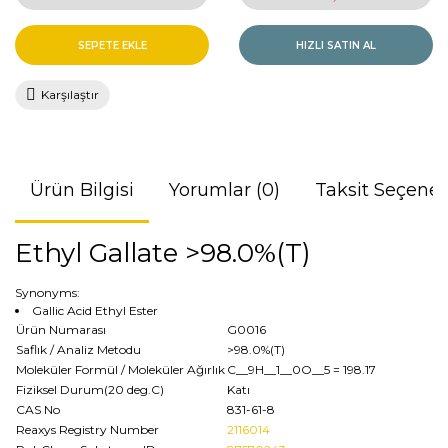
SEPETE EKLE
HIZLI SATIN AL
Karşılaştır
Ürün Bilgisi
Yorumlar (0)
Taksit Seçenek
Ethyl Gallate >98.0%(T)
Synonyms:
Gallic Acid Ethyl Ester
Ürün Numarası
G0016
Saflık / Analiz Metodu
>98.0%(T)
Moleküler Formül / Moleküler Ağırlık
C__9H__1__0O__5
= 198.17
Fiziksel Durum(20 deg.C)
Katı
CAS No
831-61-8
Reaxys Registry Number
2116014