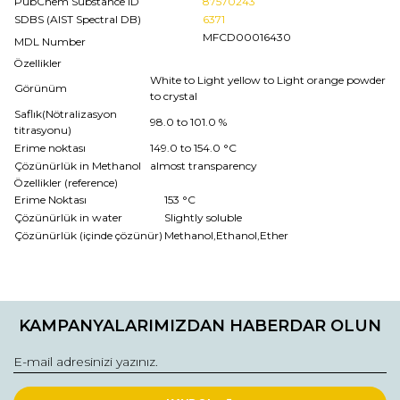
PubChem Substance ID
87570243
SDBS (AIST Spectral DB)
6371
MFCD00016430
MDL Number
Özellikler
White to Light yellow to Light orange powder
Görünüm
to crystal
Saflık(Nötralizasyon
98.0 to 101.0 %
titrasyonu)
Erime noktası
149.0 to 154.0 °C
Çözünürlük in Methanol
almost transparency
Özellikler (reference)
Erime Noktası
153 °C
Çözünürlük in water
Slightly soluble
Çözünürlük (içinde çözünür)
Methanol,Ethanol,Ether
Bu ürünün fiyat bilgisi, resim, ürün açıklamalarında ve diğer
konularda yetersiz gördüğünüz noktaları öneri formunu
Bu ürüne ilk yorumu siz yapın!
kullanarak tarafımıza iletebilirsiniz.
KAMPANYALARIMIZDAN HABERDAR OLUN
Görüş ve önerileriniz için teşekkür ederiz.
Yorum Yaz
Ürün resmi kalitesiz, bozuk veya görüntülenemiyor.